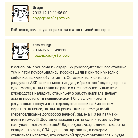
Игорь
2013-12-10 11:56:00
поддержал(-а) отзыв
Всё верно, сам когда то работал в этой гнилой конторке
александр
2014-12-21 19:02:00
поддержал(-а) отзыв
в основном проблема в бездарных руководителях!!! все стоящие
тсм и лтсм поувольнялись, посокращали и они то и унесли с
собой все навыки обучения тп. Остались только те, кто
раздувает АКБ за счет мертвых душ, и "работает" ради цифры на
один месяц, а там трава не расти!!! Неспособность высшего
руководства наладить стабильную работу филиала делает
жизнь простого тп невыносимой!!! Она усложняется в
регулярных рераутингах, переходов с пепси на бис, потом
обратно на пепси, потом на реликт или на лебедянский
(переподписание договоров вечное), замена ПО на палмах -
вечный гемор!!!! Доставка каждый год на одни и те же грабли
наступает - летом коллапс!!! Ладно доставка, наличие товара на
складе --- то есть, ОПА - день проторговали , а вечером
становится известно, что основной продукт закончился и будет