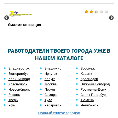
Не
Ямалмеханизация
РАБОТОДАТЕЛИ ТВОЕГО ГОРОДА УЖЕ В
НАШЕМ КАТАЛОГЕ
Владивосток
Владимир
Воронеж
Екатеринбург
Иркутск
Казань
Калининград
Калуга
Краснодар
Красноярск
Москва
Нижний Новгород
Новосибирск
Пермь
Ростов-на-Дону
Рязань
Самара
Санкт-Петербург
Тверь
Тула
Тюмень
Уфа
Хабаровск
Челябинск
Полный список городов