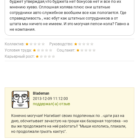
буджет утверждая,что буджета нет бонусов нет и все по их
мнению хуево. Сплошная холява плюс они штатные
сотрудники авто служебное вообшем все как пологается. Где
справедливость , нас ебут как штатных сотрудников а от
штата мы ничего не имеем. И это могучая пепси-кола? Гавно а
не компания.
Коллектив:
Руководство:
Условия труда:
Соц.пакет:
Карьерный рост:
Blademan
2013-12-09 11:12:00
поддержал(-а) отзыв
Конечно могучая! Нагибает своих подопечных по ..-цати раз на
дню, обсчитывает зачастую на гроши как базарная торговка - но
вы же продолжаете на неё работать!! "Мыши кололись, плакали,
но продолжали грызть кактус".