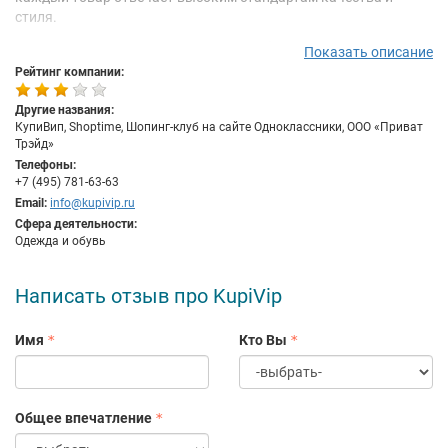
стиля.
Наше главное преимущество — это забота о клиентах. Мы
Показать описание
понимаем, что премиальный шопинг — это не просто покупка,
Рейтинг компании:
а удовольствие, которое должно сопровождаться комфортом
на каждом этапе. Именно поэтому мы уделяем особое
Другие названия:
внимание каждому заказу, обеспечивая безупречный сервис и
КупиВип, Shoptime, Шопинг-клуб на сайте Одноклассники, ООО «Приват
Трэйд»
внимание к потребностям наших покупателей. KupiVip — это
Телефоны:
место, где каждая покупка становится особенной, а клиент
+7 (495) 781-63-63
всегда чувствует себя ценным. Начни свое шопинг-
Email:
info@kupivip.ru
путешествие с KupiVip уже сегодня!
Сфера деятельности:
Одежда и обувь
Написать отзыв про KupiVip
Имя
Кто Вы
Общее впечатление