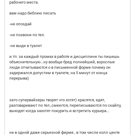
рабочего места.
вам надо библию писать
-не опоздай
-не позвони по тел.
-не выди в туалет
и тп. за каждый промах в работе и дисциплине ты пишешь
объяснительную...ну вообще бред полнейший, взрослые
люди отчитываются о в письменной форме почему он
задержался допустим в туалете, на 5 минут от конца
перерыва)
зато супервайзеры творят что хотят) красятся, едят,
разговаривают по тел.,смеются, переписываются по скайпу,
выходят когда захотят покурить и встретить курьера...
не в одной даже серьезной фирме , в том числе колл центе