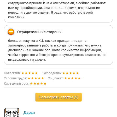
сотрудников пришли к нам операторами, а сейчас работают
По поводу рабства в КЦ... дорогие мои, а как Вы хотели?
или супервайзерами, или специалистами, очень многие
перешли в другие отделы. Я рада, что работаю в этой
Или вы думаете, что работать - это сидеть в интернете, курить
компании.
и бегать в туалет? Компания старается предоставить высшее
качество сервиса, операторы - это сотрудники, от которых не в
последнюю очередь зависит удовлетворенность клиента в
Отрицательные стороны
целом! Или вы не знали? И самое главное в этой профессии -
коммуникабельность, мобильность, дисциплина, скорость и
большая текучка в КЦ, так как приходят люди не
т.д.
заинтересованные в работе, и когда понимают, что нужна
дисциплина и знание большого количества информации,
Информация может менять каждый день и помногу раз. Мы
чтобы корректно и быстро проконсультировать клиентов, не
живем в бурно развивающемся мире и надо как-то уже
выдерживают и уходят.
привыкать этому.
Карьерный рост есть, но надо показывать свои старания,
Коллектив:
Руководство:
умения и инициативность, а не жить только ради
Условия труда:
Соц.пакет:
выполнения плана.
Карьерный рост:
Посмотреть ответы (5)
Успешной карьеры вам =)
Дарья