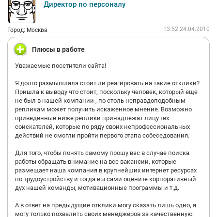
является - "глупыми вопросами"? О предыдущем месте
Директор по персоналу
работы? О навыках? Насколько мне известно, это
стандартные вопросы на собеседовании.
13:52 24.04.2010
Город: Москва
Плюсы в работе
>> Собеседование прошла началось обучение. Зверская
малолетка по имени Катя
Уважаемые посетители сайта!
Я долго размышляла стоит ли реагировать на такие отклики?
Пришла к выводу что стоит, поскольку человек, который еще
В начали сообщения Вы утверждали, что собеседование
не был в нашей компании , по столь неправдоподобным
проводили "2 малолетки.. Обе Маши". Сейчас утверждаете, что
репликам может получить искаженное мнение. Возможно
"Зверская малолетка Катя". Так "Обе Маши"? Или все-же Катя.
приведенные ниже реплики принадлежат лицу тех
И Мэри?
соискателей, которые по ряду своих непрофессиональных
действий не смогли пройти первого этапа собеседования.
Для того, чтобы понять самому прошу вас в случае поиска
>> рассказывала совершено не нужный для работы бред и
работы обращать внимание на все вакансии, которые
заставляла этот бред учить.
размещает наша компания в крупнейших интернет ресурсах
по трудоустройству и тогда вы сами оцените корпоративный
дух нашей команды, мотивационные программы и т.д.
Заставляла учить наизусть бред, с коварной целью потом
А в ответ на предыдущие отклики могу сказать лишь одно, я
поспрашивать, для своего удовольствия? Не допускали
могу только похвалить своих менеджеров за качественную