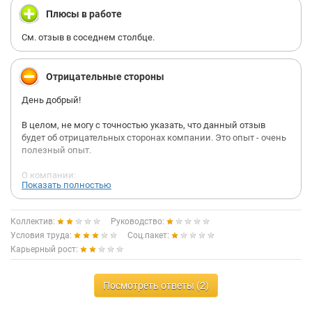
Плюсы в работе
См. отзыв в соседнем столбце.
Отрицательные стороны
День добрый!
В целом, не могу с точностью указать, что данный отзыв
будет об отрицательных сторонах компании. Это опыт - очень
полезный опыт.
О компании:
Показать полностью
Компания молодая, амбициозная и порой, эти амбиции за
гранью "нормального" - пытается сделать то, что молодому
Коллектив:
Руководство:
бизнесу никак не к лицу. Опираясь на одну из своих
Условия труда:
Соц.пакет:
ценностей "скорость", компания стремится к ускоренному
Карьерный рост:
"покорению вершин", не важно как (качественно или так
себе), главное быстро - мнения сотрудников на
корпоративную культуру, в принципе, не важны, главное, как
Посмотреть ответы (2)
на это отреагирует "главный топ-менеджер".