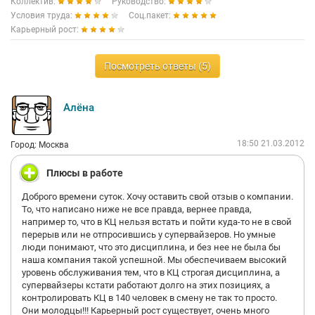
Коллектив:
Руководство:
8. Красивый, опрятный, удобный офис и рабочее место.
Условия труда:
Соц.пакет:
Карьерный рост:
9. В самом офисе есть автоматы с горячей едой и всякими
вкусняшками, недалеко от офиса есть простенькая столовая с
домашней едой и компотом =)
Посмотреть ответы (5)
10. Есть своя кухня с холодильником, микроволновками,
молоком, чаем и сахаром, а так же маленькая комнатка для
отдыха.
Алёна
18:50 21.03.2012
Город: Москва
И вообще, что мне хотелось бы сказать.
Плюсы в работе
про "малолеток", о которых тут упоминали... Все девушки,
которые работают у нас в компании - ухоженные, молодые,
Доброго времени суток. Хочу оставить свой отзыв о компании.
опрятные, выглядят очень молодо и свежо, возможно из-за
То, что написано ниже не все правда, вернее правда,
этого возникло такое впечатление.
например то, что в КЦ нельзя встать и пойти куда-то не в свой
перерыв или не отпросившись у супервайзеров. Но умные
Мэри - часто серьезная, но никогда себе не позволяла
люди понимают, что это дисциплина, и без нее не была бы
вольностей по отношению к своим подчиненным. К ней
наша компания такой успешной. Мы обеспечиваем высокий
всегда можно было подойти и обсудить то, что тебя
уровень обслуживания тем, что в КЦ строгая дисциплина, а
волновало.
супервайзеры кстати работают долго на этих позициях, а
контролировать КЦ в 140 человек в смену не так то просто.
Они молодцы!!! Карьерный рост существует, очень много