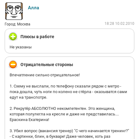
Насчёт ужасных условий и "три копейки зарплата" - это
Алла
совсем уж явная ложь. Зачем же Вы согласились работать,
если Вам не понравились условия труда, зарплата,
социальный пакет?
18:28 10.02.2010
Город: Москва
Про поощрения сотрудников, Вы почему-то упомянули только
Плюсы в работе
"скидки на вещи...". Да, они есть. На весь ассортимент товаров,
которые продаёт наша компания. Но совсем не сказали про
Не указаны
компенсации расходов на обеды, подарки на день рождения
и автобус от метро до места работы. Каблук Вы сломали, я так
подозреваю, где-то задолго до посадки в автобус?
Отрицательные стороны
Впечатление сильно отрицательное!
В учётом сказанного - удачи Вам на новом месте.
1. Схему не выслали, по телефону сказали рядом с метро -
пока дошла, чуть ноги по колено не стёрла - оказыватся сами
едут на транспотре.
Мой адрес электронной почты (зашита от спама - вместо
2. Рекрутёр АБСОЛЮТНО некомпетентен. Это женщина,
скобок, следует писать знак @
которая полулегла на кресле и даже не представилась....
Ераскина Екатерина!
3. Убил вопрос (вакансия тренер) "С чего начинается тренинг?"
roman (скобки) kupivip.ru
- С картинки, блин, в букваре! Даже человек, хоть раз