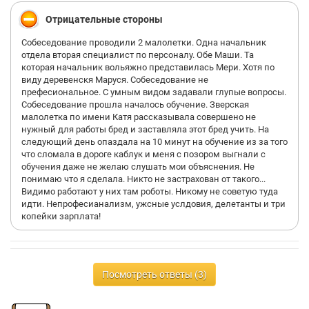
Отрицательные стороны
Даже не буду, в этот раз, очень уже сильно, заострять
Собеседование проводили 2 малолетки. Одна начальник
внимание на Ваших орфографических ошибках. Каждому,
отдела вторая специалист по персоналу. Обе Маши. Та
опять-же - своё. Но критика без конкретики -
которая начальник вольяжно представилась Мери. Хотя по
"непрофессиональное собеседование", Вы должны понимать
виду деревенскя Маруся. Собеседование не
- рассматриваться не может.
префесиональное. С умным видом задавали глупые вопросы.
Собеседование прошла началось обучение. Зверская
От себя замечу, в компании Приват Трейд - один из лучших
малолетка по имени Катя рассказывала совершено не
call центров в России. С большим штатом и выверенными
нужный для работы бред и заставляла этот бред учить. На
методиками подбора и обучения сотрудников.
следующий день опаздала на 10 минут на обучение из за того
что сломала в дороге каблук и меня с позором выгнали с
Около 100 человек, сотрудников call центра, успешно
обучения даже не желаю слушать мои объяснения. Не
работают с клиентами по всей России и Беларуси. А это (уж
понимаю что я сделала. Никто не застрахован от такого...
поверьте) не просто так. И с не профессиональным подходом,
Видимо работают у них там роботы. Никому не советую туда
подобное было-бы невозможно.
идти. Непрофесианализм, ужсные услдовия, делетанты и три
копейки зарплата!
>> С умным видом задавали глупые вопросы.
Посмотреть ответы (3)
Довольно любопытно было-бы услышать, что для Вас