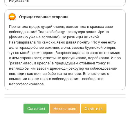
Не указаны
Как не понимаете? Вы же сами написали - опоздание на
первый рабочий день.
Отрицательные стороны
Прочитала предыдущий отзыв, вспомнила в красках свое
собеседование! Только бабищу - рекрутера звали Ирина
>> Никто не застрахован от такого... Видимо работают у них
(фамилию уже не вспомню). Но разницы никакой.
там роботы.
Разговаривала по хамски, явно давая понять, что у нее есть
дела гораздо более важные, а она, звезда бурятской оперы,
тут со мной время теряет. Вопросы задавала явно не понимая
о чем спрашивает, ответы не дослушивала, перебивала. И про
Никто не застрахован, но все остальные сотрудники call
"развалилась в кресле" в предыдущем отзыве-в точку. И
центра почему-то приходят вовремя. И это называется не
неплохо бы им ввести дрес-код - рекрутер на собеседовании
"роботы", а самодисциплина и профессионализм.
выглядит как ночная бабочка на пенсии. Впечатление от
компании после такого собеседования - сообщество
непрофессионалов.
>> Никому не советую туда идти. Непрофесианализм, ужсные
услдовия, делетанты и три копейки зарплата!
Согласен
Не согласен
Ответить
Ещё раз позволю обратить Ваше внимание на то, что не
профессионализм - это опоздание в первый рабочий день.