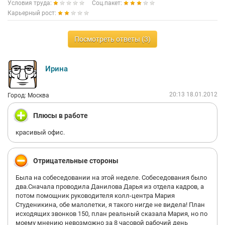
Мобильная связь - есть корпоративный провайдер.
Условия труда:
Соц.пакет:
Карьерный рост:
"Как доехать"
Корпоративный транспорт - старенький, немецкого
Посмотреть ответы (3)
происхождения автобус, курсирующий от метро Курская до
места работы. Среднее время в пути по указанному маршруту
- 15-20 минут. Все сотрудники, к сожалению, с комфортом не
Ирина
прокатятся, многие будут вынуждены стоять "как в обычном
общественном транспорте в часы пик". Также, автобус не
подъезжает непосредственно к м. Курская, придется пройти
20:13 18.01.2012
Город: Москва
еще метров 400.
Плюсы в работе
Проще сесть на городской транспорт и доехать с большим
комфортом, и быстрее, до м.. Площадь Ильича.
красивый офис.
Отрицательные стороны
Прием на работу:
Была на собеседовании на этой неделе. Собеседования было
Главное - понравится руководителю, или чтобы руководитель
два.Сначала проводила Данилова Дарья из отдела кадров, а
был в расположении духа - в принципе, как и везде.
потом помощник руководителя колл-центра Мария
Студеникина, обе малолетки, я такого нигде не видела! План
Первый рабочий день (личный опыт) - ничего не подключено
исходящих звонков 150, план реальный сказала Мария, но по
и и не подготовлено, самостоятельно решаешь вопросы по
моему мнению невозможно за 8 часовой рабочий день