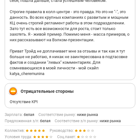
себя, пошла дальше, стала успешным человеком.
Всем успешного трудоустройства и шикарной карьеры в
Строгие правила в колл-центре - это правда. Но это не "-", это
компании вашей мечты!
данность. Во всех крупных компаниях с развитым и мощным
КЦ очень строгий регламент работы в этом подразделении.
Зато тут есть все возможности для роста, стоит только
захотеть. Я - живой пример. Помимо меня - масса примеров, о
них рассказывают на Вэлком-презентации.
Приват Трэйд не доплачивает мне за отзывы и так как я тут
больше не работаю, я никак не заинтересована в подтасовке
фактов и создании "левых" комментариях. Для
сомневающихся в моей личности - мой скайп
katya_cheremunina
Отрицательные стороны
Отсутствие KPI
Зарплата:
белая
Соответствие рынку:
ниже рынка
Предложенная з/п:
белая
Соответствие з/п рынку:
ниже рынка
Коллектив:
Руководство:
Условия труда:
Соц.пакет: