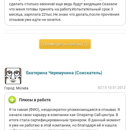
организации рабочего места.
сделать столько звонков! еще ведь будут входящие.Сказали
что меня готовы принять на работу.Испытательный срок 3
месяца, зарплата 22тыс.Не знаю что делать,после прочтения
отзывов уже идти не хочется.
Перспективы:
Безусловно, перспективы для роста есть в любой компании,
но, к сожалению, не для каждого.
Посмотреть ответы (7)
Здесь, необходимо быть очень близким к руководству.
Красивый, современный офис, ранее занимаемый
Екатерина Черемунина (Соискатель)
компанией Яндекс, расположенный отнюдь не в шаговой
доступности от "метро". Молодой руководитель, успешный
предприниматель, быстроразвивающаяся компания - чем не
02:15 10.01.2012
Город: Москва
мотивация к трудоустройству? Но только какими способами
они строят команду?! ...
Плюсы в работе
Каждое место работы - это бесценный опыт, впредь, мы
Я та самая (ФИО), неоднократно упоминающаяся в отзывах. Я
будем настораживать внимание на те нюансы, которые не
начала свою карьеру в компании как Оператор Call-центра. В
тревожили ранее нас.
итоге стала сертифицированным тренером. В данный момент
я уже не работаю в этой компании, но благодаря ей я нашла