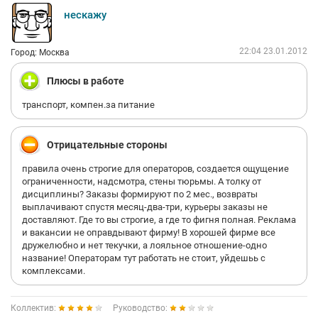
Соц. гарантии и т.п.:
нескажу
"Где перекусить"
22:04 23.01.2012
Компания "белая", то есть у вас будет официальная
Город: Москва
заработная плата. Сотрудникам, зарплата которых, прошу
меня извинить, если ошибаюсь, меньше 30 000 руб.,
Плюсы в работе
действительно компенсируют оплату питания. Также
установлен кофе-автомат с несколькими видами бесплатного
транспорт, компен.за питание
кофе. Хочется поподробнее остановиться на "автоматах" - их
очень много, от горячей еды до сендвичей )) Своей "столовой"
в офисе нет, неподалеку есть фитнес-центр, где можно за
Отрицательные стороны
умеренную сумму заказать бизнес-ланч.
правила очень строгие для операторов, создается ощущение
Помимо бесплатного кофе из автоматов, есть бесплатный чай
ограниченности, надсмотра, стены тюрьмы. А толку от
с сахаром - все в пластиковой таре. Это "пластиковая
дисциплины? Заказы формируют по 2 мес., возвраты
компания", если во многих компаниях уже давно отошли от
выплачивают спустя месяц-два-три, курьеры заказы не
пластиковой посуды, то здесь ее в изобилии.
доставляют. Где то вы строгие, а где то фигня полная. Реклама
и вакансии не оправдывают фирму! В хорошей фирме все
"Фитнес, ДМС, Мобильная связь":
дружелюбно и нет текучки, а лояльное отношение-одно
название! Операторам тут работать не стоит, уйдешьь с
Корпоративных скидок для занятия фитнесом нет.
комплексами.
ДМС отсутствует.
Коллектив:
Руководство: