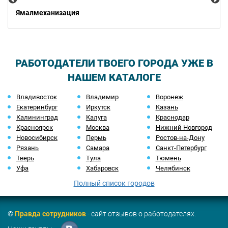
Ямалмеханизация
РАБОТОДАТЕЛИ ТВОЕГО ГОРОДА УЖЕ В
НАШЕМ КАТАЛОГЕ
Владивосток
Владимир
Воронеж
Екатеринбург
Иркутск
Казань
Калининград
Калуга
Краснодар
Красноярск
Москва
Нижний Новгород
Новосибирск
Пермь
Ростов-на-Дону
Рязань
Самара
Санкт-Петербург
Тверь
Тула
Тюмень
Уфа
Хабаровск
Челябинск
Полный список городов
©
Правда сотрудников
- сайт отзывов о работодателях.