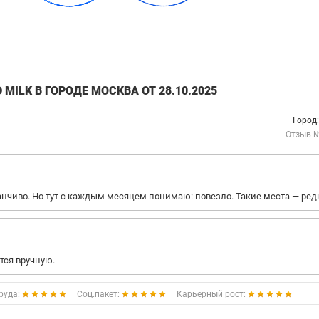
ILK В ГОРОДЕ МОСКВА ОТ 28.10.2025
Город
Отзыв 
анчиво. Но тут с каждым месяцем понимаю: повезло. Такие места — ред
тся вручную.
руда:
Соц.пакет:
Карьерный рост: