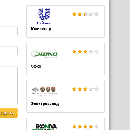
Юнилевер
Эфко
Электрозавод
равить