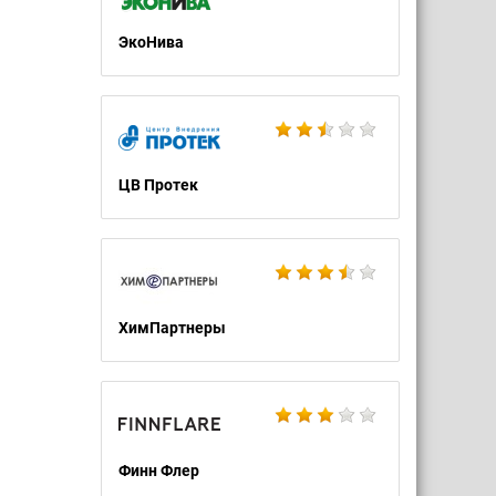
ЭкоНива
ЦВ Протек
ХимПартнеры
Финн Флер