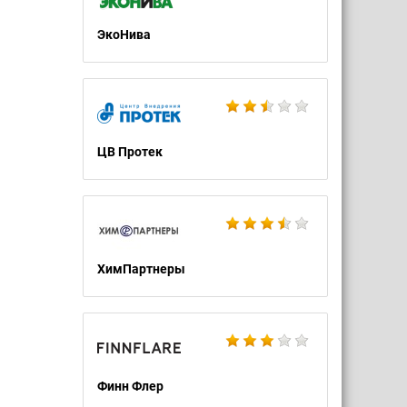
ЭкоНива
ЦВ Протек
ХимПартнеры
Финн Флер