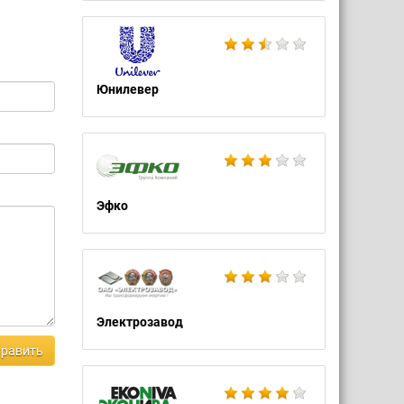
Юнилевер
Эфко
Электрозавод
равить