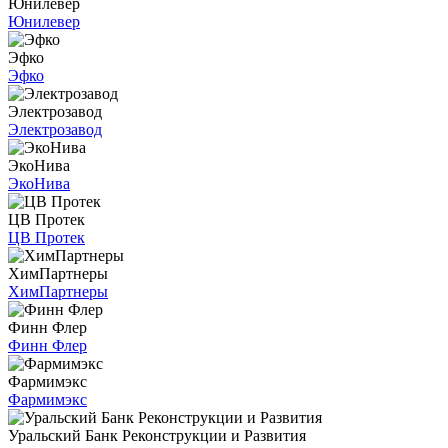
Юнилевер
Юнилевер
Эфко
Эфко
Электрозавод
Электрозавод
ЭкоНива
ЭкоНива
ЦВ Протек
ЦВ Протек
ХимПартнеры
ХимПартнеры
Финн Флер
Финн Флер
Фармимэкс
Фармимэкс
Уральский Банк Реконструкции и Развития