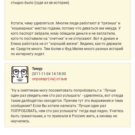
стыдно было (судя из ее истории).
Кстати, чему удивляться. Многие люди работают в "грязных" и
"кошмарных" местах годами, потому что деваться им некуда. У
кого паспорт забрали, кому обещали деньги и не заплатили,
кого-то поставили на "счетчик" и не отпускают. Вот я думаю и
Елена работала не от "хорошей жизни". Видимо, как-то держали
ее. Средств много. Тем более о Фуд Милке много разных историй
по интернету ходят.
Тимур
2011-11-04 14:18:00
опроверг(-ла) отзыв
"Ну а скептикам могу посоветовать попробовать,т.к. "Лучше
один раз увидеть,чем сто раз услышать" - удивляюсь, вот откуда
такие далбодятлы находятся. Причем тут это выражение и тема
сообщения? Если Вы хотели написать "Лучше один раз
ПОПРОБОВАТЬ, чем сто раз услышать" тогда еще ладно. Учитесь
быть грамотными, а то приехали в Россию жить, а ничему не
научились.