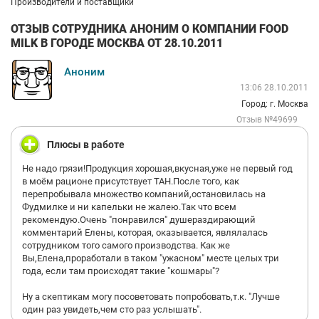
Производители и поставщики
ОТЗЫВ СОТРУДНИКА АНОНИМ О КОМПАНИИ FOOD
MILK В ГОРОДЕ МОСКВА ОТ 28.10.2011
Аноним
13:06 28.10.2011
Город: г. Москва
Отзыв №49699
Плюсы в работе
Не надо грязи!Продукция хорошая,вкусная,уже не первый год
в моём рационе присутствует ТАН.После того, как
перепробывала множество компаний,остановилась на
Фудмилке и ни капельки не жалею.Так что всем
рекомендую.Очень "понравился" душераздирающий
комментарий Елены, которая, оказывается, являлалась
сотрудником того самого производства. Как же
Вы,Елена,проработали в таком "ужасном" месте целых три
года, если там происходят такие "кошмары"?
Ну а скептикам могу посоветовать попробовать,т.к. "Лучше
один раз увидеть,чем сто раз услышать".