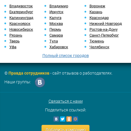
Владивосток
Владимир
Воронеж
Екатеринбург
Иркутск
Казань
Калининград
Калуга
Краснодар
Красноярск
Москва
Нижний Новгород
Новосибирск
Пермь
Ростов-на-Дону
Рязань
Самара
Санкт-Петербург
Тверь
Тула
Тюмень
Уфа
Хабаровск
Челябинск
Полный список городов
©
Правда сотрудников
- сайт отзывов о работодателях.
Наши группы:
Связаться с нами
Поделиться ссылкой:
Добавить компанию