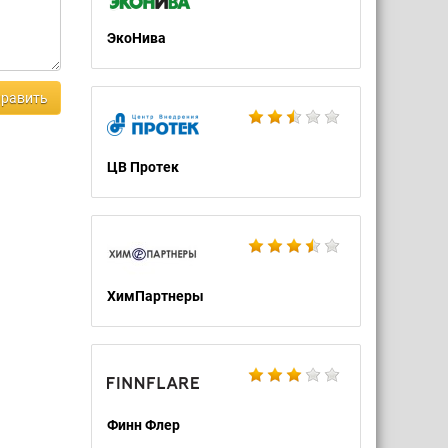
ЭкоНива
равить
ЦВ Протек
ХимПартнеры
Финн Флер