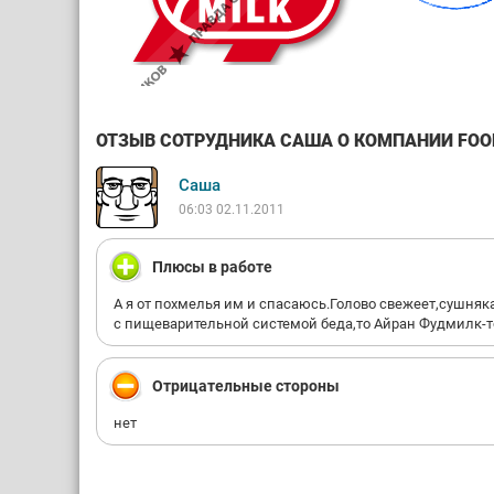
ОТЗЫВ СОТРУДНИКА САША О КОМПАНИИ FOOD 
Саша
06:03 02.11.2011
Плюсы в работе
А я от похмелья им и спасаюсь.Голово свежеет,сушняка
с пищеварительной системой беда,то Айран Фудмилк-то
Отрицательные стороны
нет