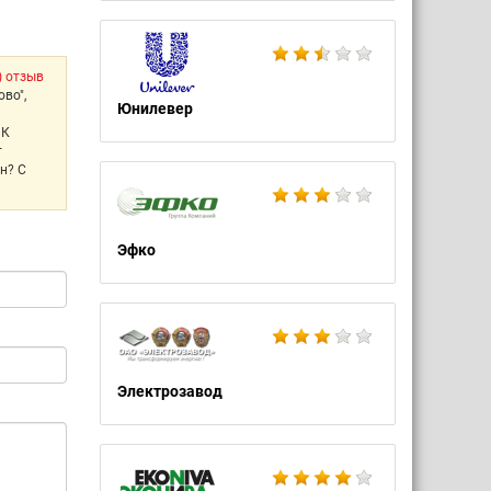
) отзыв
ово",
Юнилевер
ИК
т
н? С
Эфко
Электрозавод