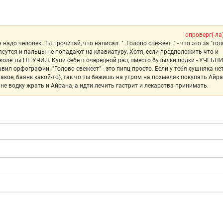
опроверг(-ла
надо человек. Ты прочитай, что написал. "..Голово свежеет.." - что это за "гол
трясутся и пальцы не попадают на клавиатуру. Хотя, если предположить что и
коле ты НЕ УЧИЛ. Купи себе в очередной раз, вместо бутылки водки - УЧЕБН
л орфографии. "Голово свежеет" - это пипц просто. Если у тебя сушняка не
такое, баянк какой-то), так чо ты бежишь на утром на похмеляк покупать Айра
не водку жрать и Айрана, а идти лечить гастрит и лекарства принимать.