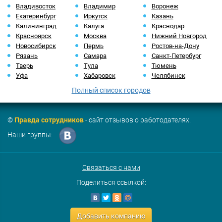
Владивосток
Владимир
Воронеж
Екатеринбург
Иркутск
Казань
Калининград
Калуга
Краснодар
Красноярск
Москва
Нижний Новгород
Новосибирск
Пермь
Ростов-на-Дону
Рязань
Самара
Санкт-Петербург
Тверь
Тула
Тюмень
Уфа
Хабаровск
Челябинск
Полный список городов
©
Правда сотрудников
- сайт отзывов о работодателях.
Наши группы:
Связаться с нами
Поделиться ссылкой:
Добавить компанию