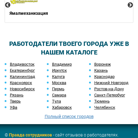
Ямалмеханизация
РАБОТОДАТЕЛИ ТВОЕГО ГОРОДА УЖЕ В
НАШЕМ КАТАЛОГЕ
Владивосток
Владимир
Воронеж
Екатеринбург
Иркутск
Казань
Калининград
Калуга
Краснодар
Красноярск
Москва
Нижний Новгород
Новосибирск
Пермь
Ростов-на-Дону
Рязань
Самара
Санкт-Петербург
Тверь
Тула
Тюмень
Уфа
Хабаровск
Челябинск
Полный список городов
©
Правда сотрудников
- сайт отзывов о работодателях.