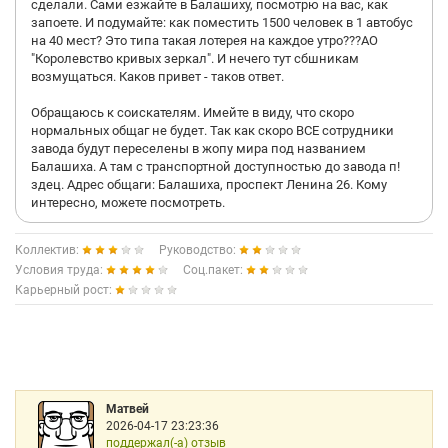
сделали. Сами езжайте в Балашиху, посмотрю на вас, как
запоете. И подумайте: как поместить 1500 человек в 1 автобус
на 40 мест? Это типа такая лотерея на каждое утро???АО
"Королевство кривых зеркал". И нечего тут сбшникам
возмущаться. Каков привет - таков ответ.
Обращаюсь к соискателям. Имейте в виду, что скоро
нормальных общаг не будет. Так как скоро ВСЕ сотрудники
завода будут переселены в жопу мира под названием
Балашиха. А там с транспортной доступностью до завода п!
здец. Адрес общаги: Балашиха, проспект Ленина 26. Кому
интересно, можете посмотреть.
Коллектив:
Руководство:
Условия труда:
Соц.пакет:
Карьерный рост:
Матвей
2026-04-17 23:23:36
поддержал(-а) отзыв