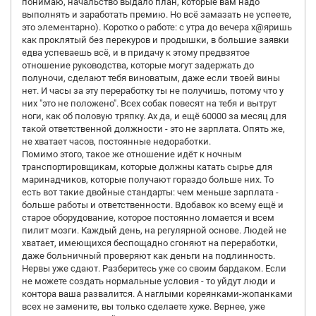
понимаю, начальство выдало план, которые вам надо
выполнять и заработать премию. Но всё замазать не успеете,
это элементарно). Коротко о работе: с утра до вечера х@яришь
как проклятый без перекуров и продышки, в большие заявки
едва успеваешь всё, и в придачу к этому предвзятое
отношение руководства, которые могут задержать до
полуночи, сделают тебя виноватым, даже если твоей вины
нет. И часы за эту переработку ты не получишь, потому что у
них "это не положено". Всех собак повесят на тебя и вытрут
ноги, как об половую тряпку. Ах да, и ещё 60000 за месяц для
такой ответственной должности - это не зарплата. Опять же,
не хватает часов, постоянные недоработки.
Помимо этого, такое же отношение идёт к ночным
транспортировщикам, которые должны катать сырье для
маринадчиков, которые получают гораздо больше них. То
есть вот такие двойные стандарты: чем меньше зарплата -
больше работы и ответственности. Вдобавок ко всему ещё и
старое оборудование, которое постоянно ломается и всем
пилит мозги. Каждый день, на регулярной основе. Людей не
хватает, имеющихся беспощадно сгоняют на переработки,
даже больничный проверяют как деньги на подлинность.
Нервы уже сдают. Разберитесь уже со своим бардаком. Если
не можете создать нормальные условия - то уйдут люди и
контора ваша развалится. А наглыми кореянками-жопанками
всех не замените, вы только сделаете хуже. Вернее, уже