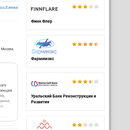
платка
ого IP адреса
Финн Флер
Затем
атором
льная
тва
 Высшее
: Москва
тся
Фармимэкс
в за
 с
ого
ирекции
а.
но,
Уральский Банк Реконструкции и
дание.
ми.К
Развития
ря,
ще
едмет
ого
? Кого