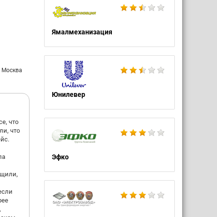
Ямалмеханизация
: Москва
Юнилевер
е, что
ли, что
йс.
ла
Эфко
,
бщили,
если
рее
,