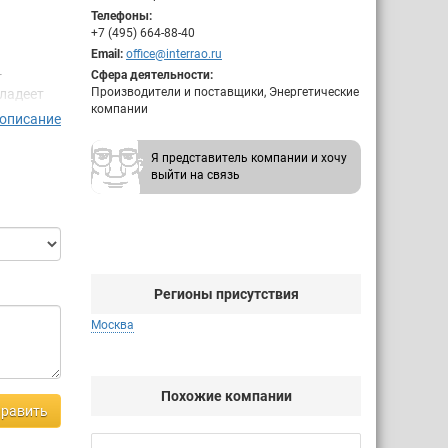
Телефоны:
+7 (495) 664-88-40
Email:
office@interrao.ru
-
Сфера деятельности:
Производители и поставщики, Энергетические
ладеет
компании
 описание
Я представитель компании и хочу
году —
выйти на связь
ного
урентных
 2020 г.
Регионы присутствия
Москва
Похожие компании
равить