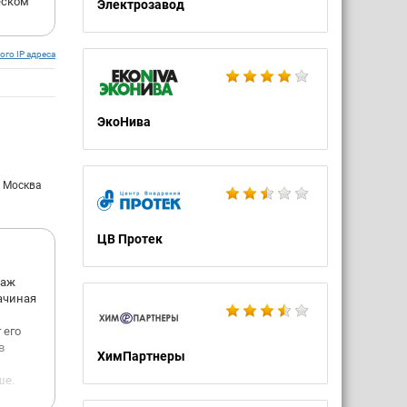
еском
Электрозавод
ого IP адреса
ЭкоНива
: Москва
ЦВ Протек
таж
начиная
 его
в
ХимПартнеры
ше.