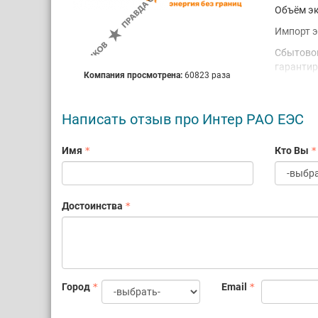
Объём эк
Импорт э
Сбытовой
гарантир
Компания просмотрена:
60823 раза
компани
потребит
Написать отзыв про Интер РАО ЕЭС
Объём ре
более 16
Имя
Кто Вы
Стратеги
диверсиф
сегмента
войти в 
Достоинства
Город
Email