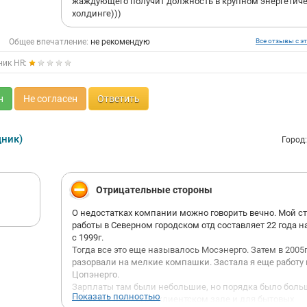
жаждующего получит должность в крупном энергетич
холдинге)))
Общее впечатление:
не рекомендую
Все отзывы с эт
ник HR:
н
Не согласен
Ответить
дник)
Город
Отрицательные стороны
О недостатках компании можно говорить вечно. Мой с
работы в Северном городском отд составляет 22 года 
с 1999г.
Тогда все это еще называлось Мосэнерго. Затем в 2005г
разорвали на мелкие компашки. Застала я еще работу 
Цопэнерго.
Зарплаты там были небольшие, но порядка было боль
Показать полностью
Работала немного в клиентском зале и для бытовых