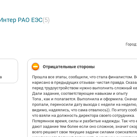
 Интер РАО ЕЭС
(5)
Город
Отрицательные стороны
а
Прошла все этапы, сообщили, что стала финалистом. Вс
нарисано в предыдущих отзывах- чистая правда. Сказа
перед трудоустройством нужно выполнить сложный ке
Дали задание, соответствующее навыкам и опыту
Топа , как и полагается. Выполнила и оформила. Снача
пропали, переносили дату выхода с недели на неделю
видимо, надеялись, что сама отвалюсь)). По итогу соо
что взяли на должность директора своего сотрудника.
Потерянное время, силы и разбитые надежды. Так что 
дают задание тем более если оно сложное, значит ско
всего решают свои текущие задачи силами соискателя