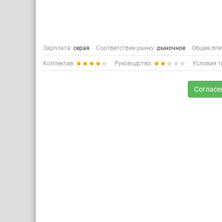
Ваканси
Наша Ком
для лине
Зарплата:
серая
Соответствие рынку:
рыночное
Общее впе
привлече
специали
Коллектив:
Руководство:
Условия т
Пр
Оп
Согласе
Кл
Более п
ww
ww
www
www