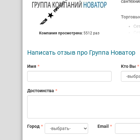
сантехни
Торговые
Се
Се
Компания просмотрена:
5512 раз
Се
Са
Написать отзыв про Группа Новатор
Пе
NO
Имя
Кто Вы
Некотор
Бо
те
Достоинства
На
В к
маг
В 
на
Город
Email
Мы
ма