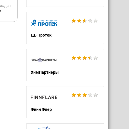
хзадач
с
кансии
ЦВ Протек
йтах
ХимПартнеры
Финн Флер