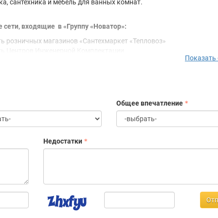
ка, сантехника и мебель для ванных комнат.
 сети, входящие в «Группу «Новатор»:
ть розничных магазинов «Сантехмаркет «Тепловоз»
ть Центров Инженерной Комплектации
Показать
ть салонов Сантехники «Дождь»
лон интерьерной сантехники «Pioneer»
рвая база сантехники
VATOR центр сантехники
Общее впечатление
ые цифры:
лее 19 лет успешной работы на Иркутском рынке сантехнического и
плового оборудования.
Недостатки
 сегодняшний день в нашей команде более 400 человек.
омпании 23 отдела, 20 розничных магазинов в г. Иркутске, 5 розни
азина в г. Ангарске, 2 складских комплекса.
нашем каталоге более 6000 наименований товара, которые всегда н
 наших складах.
 обслуживаем 128 оптовых и корпоративных клиентов, 6765 поку
Отп
газинов ежегодно.