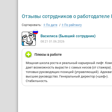
Мы стано
новые по
Отзывы сотрудников о работодателе 
7 причин
Сортировать:
По дате
По рейтингу
Ст
тр
Василиса (Бывший сотрудник)
Вс
до
08:21 01.06.2026
со
Уч
Плюсы в работе
ко
Оф
Мощная школа роста и реальный карьерный лифт. Ком
Об
дает возможность вырасти с самых низов (от стажера)
ко
топовых руководящих позиций (управляющий). Адеква
высшее руководство. Генеральный директор («шеф»).
уд
Стабильность.
По
уп
Вы
сп
Сотрудни