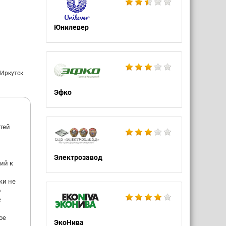
ваем
в.
Юнилевер
которые
едущих
 Иркутск
карьеру
Эфко
е нашей
тей
овой
м в
Электрозавод
ий к
рой Вы
ки не
тив,
о
е
ое
ЭкоНива