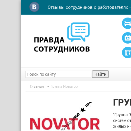
Отзывы сотрудников о работодателях 
Найти
Главная
Группа Новатор
ГРУ
"Группа 
систем о
жилых и 