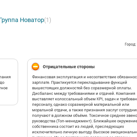
вимся более опытными, развиваемся и совершенствуемся, откры
дразделения, расширяем географию, принимаем новых сотруднико
Группа Новатор
(1)
 работать в нашей компании:
абильность и долгосрочность сотрудничества, уважение к людям, 
удятся в нашей компании.
е условия для самореализации и карьерного роста: большинство в
Город:
лжностей в компании занимают сотрудники, которые начали свою 
 стартовых позиций. Побеждайте вместе с нами!
астие в профессиональных тренингах и семинарах в учебном центр
Отрицательные стороны
мпании, где Вы можете получить важные навыки и ценные знания;
ициальное трудоустройство с первого рабочего дня;
пания
Финансовая эксплуатация и несоответствие обязаннос
еспечение комфортных условий работы персонала, питание в стол
 до
зарплате. Практикуется перекладывание функций
мпании с частичной оплатой; доставка корпоративным транспорто
тное
вышестоящих должностей без соразмерной оплаты.
алённые подразделения;
Дисбаланс между требованиями и отдачей. Компания
выставляет колоссальный объем KPI, задач и требован
стоянное повышение благосостояния сотрудников, зарплата, кото
персоналу, однако соразмерной материальной или
равляете сами;
моральной отдачи, а также признания заслуг сотрудни
сокий уровень корпоративной культуры, молодой дружный коллек
получают в должном объёме. Токсичное среднее звен
лоченность и взаимодействие всех подразделений компании.
руководства (Топ-менеджмент). Ближайшее окружени
собственника состоит из людей, преследующих
исключительно личную выгоду. Высокое эмоциональн
к - основной актив нашего бизнеса!