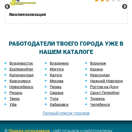
Ямалмеханизация
РАБОТОДАТЕЛИ ТВОЕГО ГОРОДА УЖЕ В
НАШЕМ КАТАЛОГЕ
Владивосток
Владимир
Воронеж
Екатеринбург
Иркутск
Казань
Калининград
Калуга
Краснодар
Красноярск
Москва
Нижний Новгород
Новосибирск
Пермь
Ростов-на-Дону
Рязань
Самара
Санкт-Петербург
Тверь
Тула
Тюмень
Уфа
Хабаровск
Челябинск
Полный список городов
©
Правда сотрудников
- сайт отзывов о работодателях.