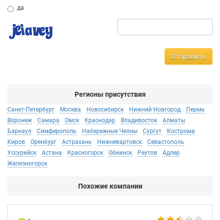
да
Отправить
Регионы присутствия
Санкт-Петербург
Москва
Новосибирск
Нижний Новгород
Пермь
Воронеж
Самара
Омск
Краснодар
Владивосток
Алматы
Барнаул
Симферополь
Набережные Челны
Сургут
Кострома
Киров
Оренбург
Астрахань
Нижневартовск
Севастополь
Уссурийск
Астана
Красногорск
Обнинск
Реутов
Адлер
Железногорск
Похожие компании
Не