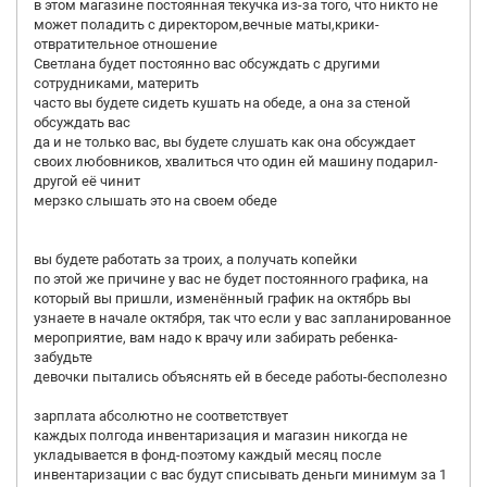
в этом магазине постоянная текучка из-за того, что никто не
может поладить с директором,вечные маты,крики-
отвратительное отношение
Светлана будет постоянно вас обсуждать с другими
сотрудниками, материть
часто вы будете сидеть кушать на обеде, а она за стеной
обсуждать вас
да и не только вас, вы будете слушать как она обсуждает
своих любовников, хвалиться что один ей машину подарил-
другой её чинит
мерзко слышать это на своем обеде
вы будете работать за троих, а получать копейки
по этой же причине у вас не будет постоянного графика, на
который вы пришли, изменённый график на октябрь вы
узнаете в начале октября, так что если у вас запланированное
мероприятие, вам надо к врачу или забирать ребенка-
забудьте
девочки пытались объяснять ей в беседе работы-бесполезно
зарплата абсолютно не соответствует
каждых полгода инвентаризация и магазин никогда не
укладывается в фонд-поэтому каждый месяц после
инвентаризации с вас будут списывать деньги минимум за 1