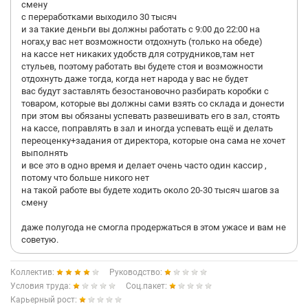
смену
с переработками выходило 30 тысяч
и за такие деньги вы должны работать с 9:00 до 22:00 на
ногах,у вас нет возможности отдохнуть (только на обеде)
на кассе нет никаких удобств для сотрудников,там нет
стульев, поэтому работать вы будете стоя и возможности
отдохнуть даже тогда, когда нет народа у вас не будет
вас будут заставлять безостановочно разбирать коробки с
товаром, которые вы должны сами взять со склада и донести
при этом вы обязаны успевать развешивать его в зал, стоять
на кассе, поправлять в зал и иногда успевать ещё и делать
переоценку+задания от директора, которые она сама не хочет
выполнять
и все это в одно время и делает очень часто один кассир ,
потому что больше никого нет
на такой работе вы будете ходить около 20-30 тысяч шагов за
смену
даже полугода не смогла продержаться в этом ужасе и вам не
советую.
Коллектив:
Руководство:
Условия труда:
Соц.пакет:
Карьерный рост: