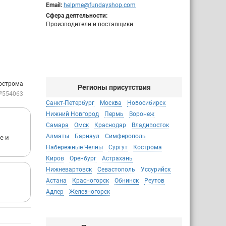
Email:
helpme@fundayshop.com
Сфера деятельности:
Производители и поставщики
Кострома
Регионы присутствия
№554063
Санкт-Петербург
Москва
Новосибирск
Нижний Новгород
Пермь
Воронеж
Самара
Омск
Краснодар
Владивосток
Алматы
Барнаул
Симферополь
е и
Набережные Челны
Сургут
Кострома
Киров
Оренбург
Астрахань
Нижневартовск
Севастополь
Уссурийск
Астана
Красногорск
Обнинск
Реутов
Адлер
Железногорск