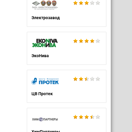
Электрозавод
ЭкоНива
ЦВ Протек
ХимПартнеры