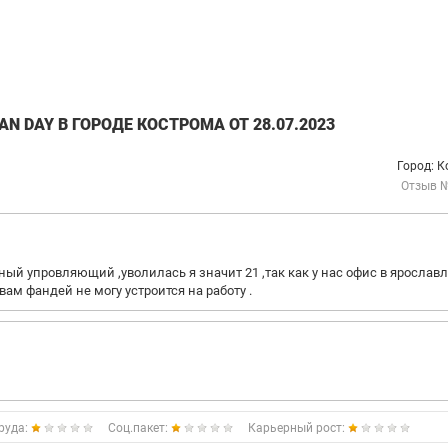
N DAY В ГОРОДЕ КОСТРОМА ОТ 28.07.2023
Город: 
Отзыв 
ый упровляющий ,уволилась я значит 21 ,так как у нас офис в ярославл
ам фандей не могу устроится на работу .
руда:
Соц.пакет:
Карьерный рост: