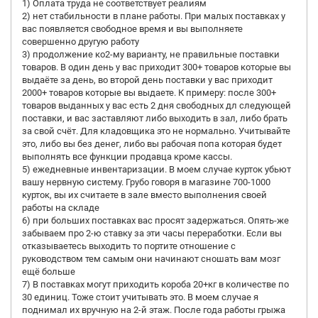
1) Оплата труда не соответствует реалиям
2) нет стабильности в плане работы. При малых поставках у
вас появляется свободное время и вы выполняете
совершенно другую работу
3) продолжение ко2-му варианту, не правильные поставки
товаров. В один день у вас приходит 300+ товаров которые вы
выдаёте за день, во второй день поставки у вас приходит
2000+ товаров которые вы выдаете. К примеру: после 300+
товаров выданных у вас есть 2 дня свободных дл следующей
поставки, и вас заставляют либо выходить в зал, либо брать
за свой счёт. Для кладовщика это не нормально. Учитывайте
это, либо вы без денег, либо вы рабочая попа которая будет
выполнять все функции продавца кроме кассы.
5) ежедневные инвентаризации. В моем случае курток убьют
вашу нервную систему. Грубо говоря в магазине 700-1000
курток, вы их считаете в зале вместо выполнения своей
работы на складе
6) при больших поставках вас просят задержаться. Опять-же
забываем про 2-ю ставку за эти часы переработки. Если вы
отказываетесь выходить то портите отношение с
руководством тем самым они начинают сношать вам мозг
ещё больше
7) В поставках могут приходить короба 20+кг в количестве по
30 единиц. Тоже стоит учитывать это. В моем случае я
поднимал их вручную на 2-й этаж. После года работы грыжа