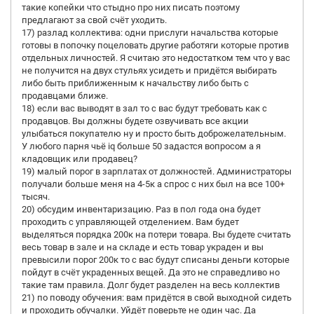
такие копейки что стыдно про них писать поэтому
предлагают за свой счёт уходить.
17) разлад коллектива: одни прислуги начальства которые
готовы в попочку поцеловать другие работяги которые против
отдельных личностей. Я считаю это недостатком тем что у вас
не получится на двух стульях усидеть и придётся выбирать
либо быть приближенным к начальству либо быть с
продавцами ближе.
18) если вас выводят в зал то с вас будут требовать как с
продавцов. Вы должны будете озвучивать все акции
улыбаться покупателю ну и просто быть доброжелательным.
У любого парня чьё iq больше 50 задастся вопросом а я
кладовщик или продавец?
19) малый порог в зарплатах от должностей. Администраторы
получали больше меня на 4-5к а спрос с них был на все 100+
тысяч.
20) обсудим инвентаризацию. Раз в пол года она будет
проходить с управляющей отделением. Вам будет
выделяться порядка 200к на потери товара. Вы будете считать
весь товар в зале и на складе и есть товар украден и вы
превысили порог 200к то с вас будут списаны деньги которые
пойдут в счёт украденных вещей. Да это не справедливо но
такие там правила. Долг будет разделен на весь коллектив
21) по поводу обучения: вам придётся в свой выходной сидеть
и проходить обучалки. Уйдёт поверьте не один час. Да