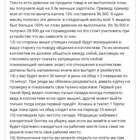
Тоесть есть девочки не продали товар и не выполнили план
вы получаете ещё на 3-5к меньше зарплаты. Приведу пример:
моя зп после вычета налога 13% составляла 36.500. Я один
месяц получил эти деньги, в следующий месяц мой % выдачи
был больше 100% но план девочки не выполнили. Из 36.500 я
получил 28.900 да не справедливо но это стоит учитывать при
устройстве что вы зависите от них.
13) со стороны выше стоящих людей будут возмущения в
вашу сторону по поводу общения в коллективе. По их мнению
коллектив не должен общаться между собой, разговоры не
стесняясь могут сказать запрещены хотя любой
понимающий человек знает что отношения в коллективе
должны быть налаженны иначе все выгорят и разбегутся.
14) у вас будет всего 30 минут в день на обед + 3 перерыва по
10 минут. При уходе вы обязаны раздеваться, давать куртку на
проверку и показывать свое пузико красивое. Первый раз
такой бред видел поэтому лучше правда иногда потерпеть
ведь в коллективе если один вышел, другой может выйти
только тогда когда первый придёт. Хочешь в туалет ? Терпи
жди пока один на обед сходит или на перекур 10 минут
15) поговорим про чистоту склада. Уборщицы забивают
конкретный болтик на уборку, вам если вы живёте в чистоте
будет противно находиться на рабочем месте пока сами не
решите очистить свое рабочее место.
16) больничные листы вы можете открыть но опять-же там