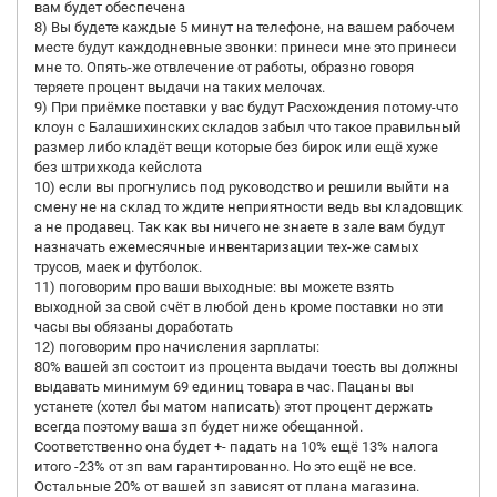
вам будет обеспечена
8) Вы будете каждые 5 минут на телефоне, на вашем рабочем
месте будут каждодневные звонки: принеси мне это принеси
мне то. Опять-же отвлечение от работы, образно говоря
теряете процент выдачи на таких мелочах.
9) При приёмке поставки у вас будут Расхождения потому-что
клоун с Балашихинских складов забыл что такое правильный
размер либо кладёт вещи которые без бирок или ещё хуже
без штрихкода кейслота
10) если вы прогнулись под руководство и решили выйти на
смену не на склад то ждите неприятности ведь вы кладовщик
а не продавец. Так как вы ничего не знаете в зале вам будут
назначать ежемесячные инвентаризации тех-же самых
трусов, маек и футболок.
11) поговорим про ваши выходные: вы можете взять
выходной за свой счёт в любой день кроме поставки но эти
часы вы обязаны доработать
12) поговорим про начисления зарплаты:
80% вашей зп состоит из процента выдачи тоесть вы должны
выдавать минимум 69 единиц товара в час. Пацаны вы
устанете (хотел бы матом написать) этот процент держать
всегда поэтому ваша зп будет ниже обещанной.
Соответственно она будет +- падать на 10% ещё 13% налога
итого -23% от зп вам гарантированно. Но это ещё не все.
Остальные 20% от вашей зп зависят от плана магазина.