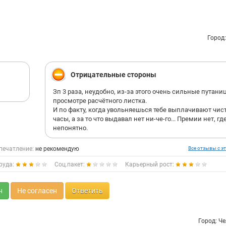
Город
Отрицательные стороны
Зп 3 раза, неудобно, из-за этого очень сильные путани
просмотре расчётного листка.
И по факту, когда увольняешься тебе выплачивают чист
часы, а за то что выдавал нет ни-че-го... Премии нет, гд
непонятно.
печатление:
не рекомендую
Все отзывы с эт
руда:
Соц.пакет:
Карьерный рост:
н
Не согласен
Ответить
Город: Ч