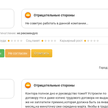
Отрицательные стороны
Не советую работать в данной компании...
печатление:
не рекомендую
руда:
Соц.пакет:
Карьерный рост:
н
Не согласен
Ответить
Город
Отрицательные стороны
Контора полное дно и руководство тоже!!! Устроили по
договору гпх и даже копию трудового договора не выда
же не заплатили премию,которая должна быть за янв
месяц,на минуточку уже середина марта. Якобы в труд