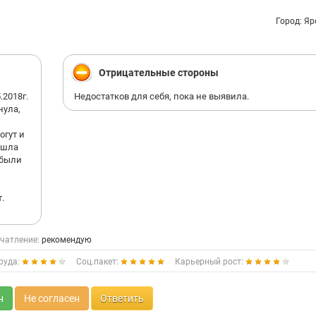
Город: Я
Отрицательные стороны
2018г.
Недостатков для себя, пока не выявила.
нула,
огут и
ишла
 были
.
чатление:
рекомендую
руда:
Соц.пакет:
Карьерный рост:
н
Не согласен
Ответить