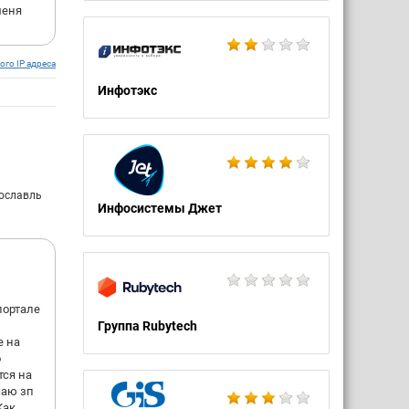
меня
ого IP адреса
Инфотэкс
рославль
Инфосистемы Джет
портале
Группа Rubytech
е на
о
тся на
чаю зп
Как