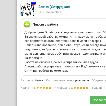
Алена (Сотрудник)
16:51 04.04.2023
Плюсы в работе
Добрый день. Я работаю кредитным специалистом с 05.
За время моей работы, компания ни разу меня не обма
вся зарплата выплачивается 3 раза в месяц и в срок.
Начальство лояльное, при любой трудности всегда пом
подскажут, не бросают. Коллектив отличный. Когда пр
меня девчонки всему обучили, всегда подсказывали и
на телефоне.
Работа не сложная, со всем справляюсь без труда.
График работы устраивает полностью. В з/п потолка нет
Отличная работа, рекомендую.
Зарплата:
белая
Соответствие рынку:
рыночное
Общее впе
Коллектив:
Руководство:
Условия т
Согласе