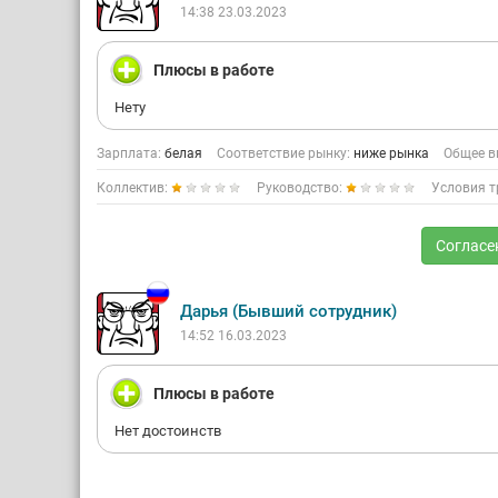
14:38 23.03.2023
Плюсы в работе
Нету
Зарплата:
белая
Соответствие рынку:
ниже рынка
Общее в
Коллектив:
Руководство:
Условия т
Согласе
Дарья (Бывший сотрудник)
14:52 16.03.2023
Плюсы в работе
Нет достоинств