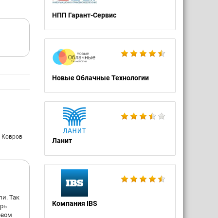
НПП Гарант-Сервис
Новые Облачные Технологии
: Ковров
Ланит
ли. Так
Компания IBS
арь
овом