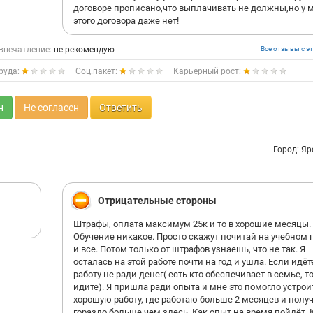
договоре прописано,что выплачивать не должны,но у 
этого договора даже нет!
впечатление:
не рекомендую
Все отзывы с эт
руда:
Соц.пакет:
Карьерный рост:
н
Не согласен
Ответить
Город: Я
Отрицательные стороны
Штрафы, оплата максимум 25к и то в хорошие месяцы.
Обучение никакое. Просто скажут почитай на учебном 
и все. Потом только от штрафов узнаешь, что не так. Я
осталась на этой работе почти на год и ушла. Если идёт
работу не ради денег( есть кто обеспечивает в семье, т
идите). Я пришла ради опыта и мне это помогло устрои
хорошую работу, где работаю больше 2 месяцев и полу
гораздо больше чем здесь. Как опыт на время пойдёт. 