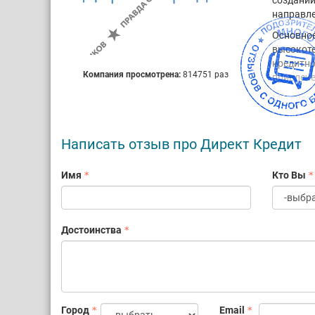
создании
направле
Основное
высокоте
кредитно
Компания просмотрена:
814751 раз
привлече
Мы следу
реализов
клиентам
Написать отзыв про Директ Кредит
Благодар
компании
Имя
Кто Вы
очень ва
амбициоз
Достоинства
Город
Email