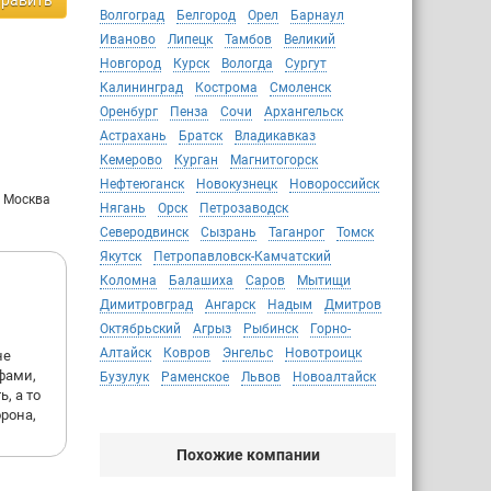
равить
Волгоград
Белгород
Орел
Барнаул
Иваново
Липецк
Тамбов
Великий
Новгород
Курск
Вологда
Сургут
Калининград
Кострома
Смоленск
Оренбург
Пенза
Сочи
Архангельск
Астрахань
Братск
Владикавказ
Кемерово
Курган
Магнитогорск
Нефтеюганск
Новокузнецк
Новороссийск
: Москва
Нягань
Орск
Петрозаводск
Северодвинск
Сызрань
Таганрог
Томск
Якутск
Петропавловск-Камчатский
Коломна
Балашиха
Саров
Мытищи
Димитровград
Ангарск
Надым
Дмитров
Октябрьский
Агрыз
Рыбинск
Горно-
Алтайск
Ковров
Энгельс
Новотроицк
не
фами,
Бузулук
Раменское
Львов
Новоалтайск
, а то
рона,
Похожие компании