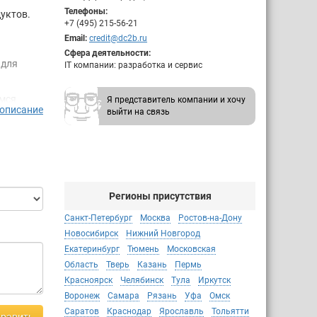
Телефоны:
уктов.
+7 (495) 215-56-21
Email:
credit@dc2b.ru
Сфера деятельности:
 для
IT компании: разработка и сервис
имся
Я представитель компании и хочу
 описание
выйти на связь
понятно»
век в
ение
ду
у.
Регионы присутствия
Санкт-Петербург
Москва
Ростов-на-Дону
Новосибирск
Нижний Новгород
Екатеринбург
Тюмень
Московская
Область
Тверь
Казань
Пермь
Красноярск
Челябинск
Тула
Иркутск
Воронеж
Самара
Рязань
Уфа
Омск
Саратов
Краснодар
Ярославль
Тольятти