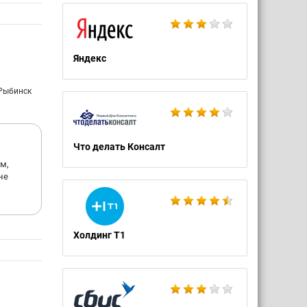
Яндекс
 Рыбинск
Что делать Консалт
м,
не
Холдинг Т1