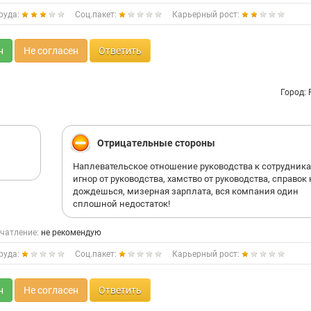
руда:
Соц.пакет:
Карьерный рост:
н
Не согласен
Ответить
Город:
Отрицательные стороны
Наплевательское отношение руководства к сотрудника
игнор от руководства, хамство от руководства, справок 
дождешься, мизерная зарплата, вся компания один
сплошной недостаток!
чатление:
не рекомендую
руда:
Соц.пакет:
Карьерный рост:
н
Не согласен
Ответить