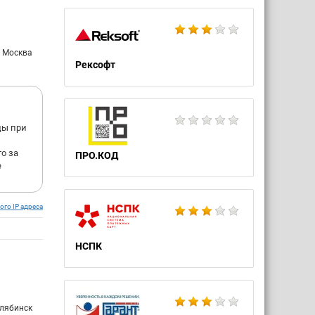
: Москва
Рексофт
цы при
о за
ПРО.КОД
е
ого IP адреса
НСПК
елябинск