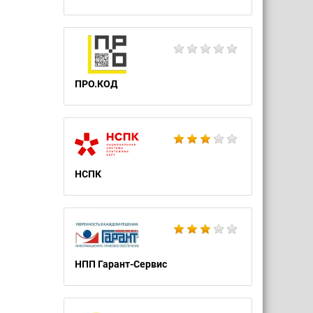
ПРО.КОД
НСПК
НПП Гарант-Сервис