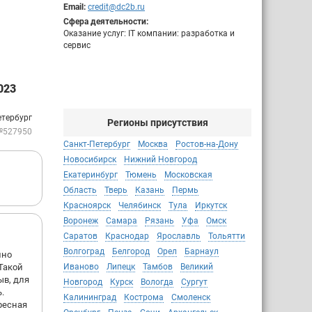
Email:
credit@dc2b.ru
Сфера деятельности:
Оказание услуг: IT компании: разработка и
сервис
023
етербург
Регионы присутствия
№527950
Санкт-Петербург
Москва
Ростов-на-Дону
Новосибирск
Нижний Новгород
Екатеринбург
Тюмень
Московская
Область
Тверь
Казань
Пермь
Красноярск
Челябинск
Тула
Иркутск
Воронеж
Самара
Рязань
Уфа
Омск
Саратов
Краснодар
Ярославль
Тольятти
Волгоград
Белгород
Орел
Барнаул
шно
Такой
Иваново
Липецк
Тамбов
Великий
ыв, для
Новгород
Курск
Вологда
Сургут
.
Калининград
Кострома
Смоленск
ресная