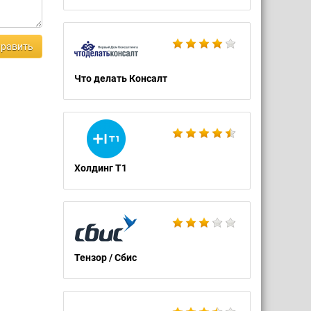
равить
Что делать Консалт
Холдинг Т1
Тензор / Сбис