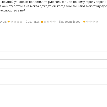
ько дней узнала от коллеги, что руководитель по нашему городу переп
 законно?) потом я не могла дождаться, когда мне вышлют мою трудову
руководство в ней.
руда:
Соц.пакет:
Карьерный рост: