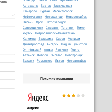
Оренбург
Пенза
Сочи
Архангельск
исала
Астрахань
Братск
Владикавказ
ю
Кемерово
Курган
Магнитогорск
Нефтеюганск
Новокузнецк
Новороссийск
Нягань
Орск
Петрозаводск
Северодвинск
Сызрань
Таганрог
Томск
Якутск
Петропавловск-Камчатский
Коломна
Балашиха
Саров
Мытищи
Димитровград
Ангарск
Надым
Дмитров
Октябрьский
Агрыз
Рыбинск
Горно-
Алтайск
Ковров
Энгельс
Новотроицк
Бузулук
Раменское
Львов
Новоалтайск
Похожие компании
Яндекс