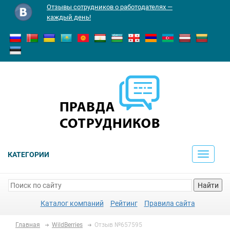
Отзывы сотрудников о работодателях —
каждый день!
КАТЕГОРИИ
Toggle
navigati
Найти
Каталог компаний
Рейтинг
Правила сайта
Главная
WildBerries
Отзыв №657595