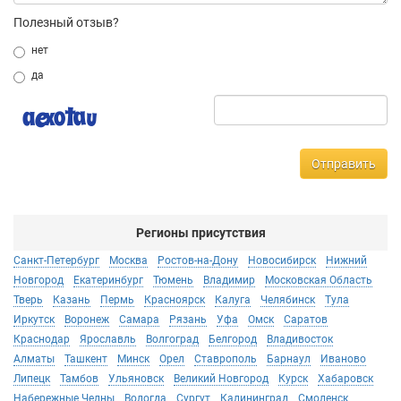
Полезный отзыв?
нет
да
Отправить
Регионы присутствия
Санкт-Петербург
Москва
Ростов-на-Дону
Новосибирск
Нижний
Новгород
Екатеринбург
Тюмень
Владимир
Московская Область
Тверь
Казань
Пермь
Красноярск
Калуга
Челябинск
Тула
Иркутск
Воронеж
Самара
Рязань
Уфа
Омск
Саратов
Краснодар
Ярославль
Волгоград
Белгород
Владивосток
Алматы
Ташкент
Минск
Орел
Ставрополь
Барнаул
Иваново
Липецк
Тамбов
Ульяновск
Великий Новгород
Курск
Хабаровск
Набережные Челны
Вологда
Сургут
Калининград
Смоленск