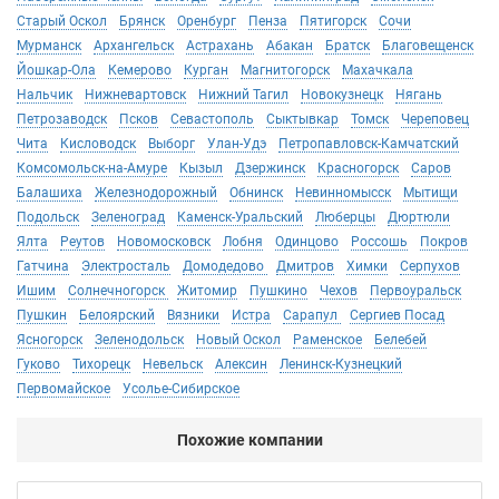
Старый Оскол
Брянск
Оренбург
Пенза
Пятигорск
Сочи
Мурманск
Архангельск
Астрахань
Абакан
Братск
Благовещенск
Йошкар-Ола
Кемерово
Курган
Магнитогорск
Махачкала
Нальчик
Нижневартовск
Нижний Тагил
Новокузнецк
Нягань
Петрозаводск
Псков
Севастополь
Сыктывкар
Томск
Череповец
Чита
Кисловодск
Выборг
Улан-Удэ
Петропавловск-Камчатский
Комсомольск-на-Амуре
Кызыл
Дзержинск
Красногорск
Саров
Балашиха
Железнодорожный
Обнинск
Невинномысск
Мытищи
Подольск
Зеленоград
Каменск-Уральский
Люберцы
Дюртюли
Ялта
Реутов
Новомосковск
Лобня
Одинцово
Россошь
Покров
Гатчина
Электросталь
Домодедово
Дмитров
Химки
Серпухов
Ишим
Солнечногорск
Житомир
Пушкино
Чехов
Первоуральск
Пушкин
Белоярский
Вязники
Истра
Сарапул
Сергиев Посад
Ясногорск
Зеленодольск
Новый Оскол
Раменское
Белебей
Гуково
Тихорецк
Невельск
Алексин
Ленинск-Кузнецкий
Первомайское
Усолье-Сибирское
Похожие компании
Не