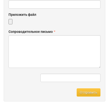
включающих в себя несколько видов экспертизы. В каждом
из неординарных случаев эксперты Центра тщательно
изучают проблематику, новые стандарты проведения
Приложить файл
исследований, юридические аспекты. В итоге заказчик
получает достоверное и профессиональное экспертное
заключение.
Сопроводительное письмо
Также наш Центр осуществляет экспертизы и исследования
разной направленности. Они могут касаться возмещения
небольших денежных сумм, принципиальных вопросов
защиты чести, достоинства или восстановления деловой
репутации и др. Значение результатов, полученных в ходе
некоторых экспертиз, сложно переоценить. Независимо от
степени важности проблемы, которая требует проведения
экспертного исследования, специалисты АНО «Центр по
проведению судебных экспертиз и исследований» выполняют
свою работу точно и профессионально.
Отправить