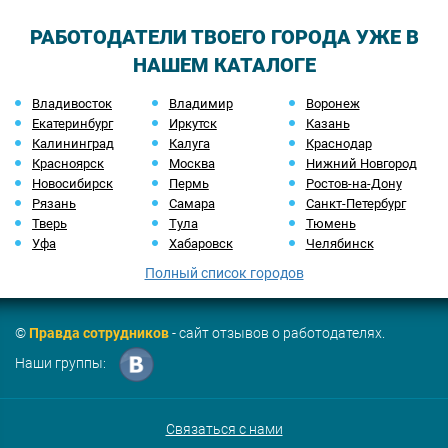
РАБОТОДАТЕЛИ ТВОЕГО ГОРОДА УЖЕ В
НАШЕМ КАТАЛОГЕ
Владивосток
Владимир
Воронеж
Екатеринбург
Иркутск
Казань
Калининград
Калуга
Краснодар
Красноярск
Москва
Нижний Новгород
Новосибирск
Пермь
Ростов-на-Дону
Рязань
Самара
Санкт-Петербург
Тверь
Тула
Тюмень
Уфа
Хабаровск
Челябинск
Полный список городов
©
Правда сотрудников
- сайт отзывов о работодателях.
Наши группы:
Связаться с нами