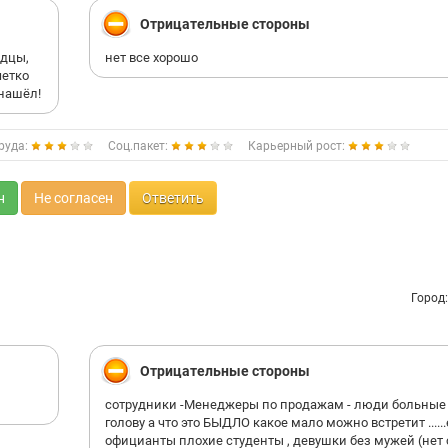
Отрицательные стороны
одцы,
нет все хорошо
четко
 нашёл!
руда:
Соц.пакет:
Карьерный рост:
н
Не согласен
Ответить
Город
Отрицательные стороны
сотрудники -Менеджеры по продажам - люди больные
голову а что это БЫДЛО какое мало можно встретит .....
официанты плохие студенты , девушки без мужей (нет 