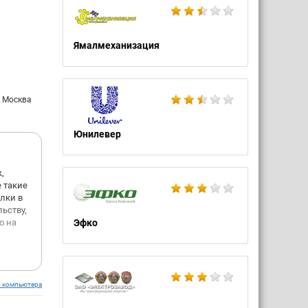
Ямалмеханизация
: Москва
Юнилевер
,
е такие
олки в
ьству,
о на
Эфко
 своего
но уже
о компьютера