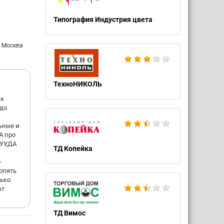
Типография Индустрия цвета
: Москва
ТехноНИКОЛЬ
ик
 до
ьные и
А про
УУ,ДА
ТД Копейка
-
опять
лько
ют
ТД Вимос