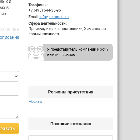
ных и
Телефоны:
ых в
+7 (495) 644-35-96
ных
Email:
info@remmers.ru
Сфера деятельности:
Производители и поставщики, Химическая
 на рынке
промышленность
ляем ко
 описание
ере
Я представитель компании и хочу
выйти на связь
Регионы присутствия
Москва
Похожие компании
равить