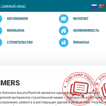
— каждый день!
АВТОМОБИЛИ
ИНТЕРНЕТ
МЕДИЦИНА
НЕДВИЖИМОСТЬ
СТРОИТЕЛЬСТВО
ФИНАНСЫ
MMERS
 Remmers Baustofftechnik является одним из ведущих немецких
ителей материалов строительной химии – препаратов и составов д
сохранения, ремонта и реставрации зданий и сооружений. Результ