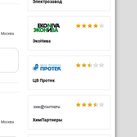
 нет.
Электрозавод
 Тут
и
к
т,
алифы,
: Москва
еля))
ЭкоНива
ЦВ Протек
ХимПартнеры
: Москва