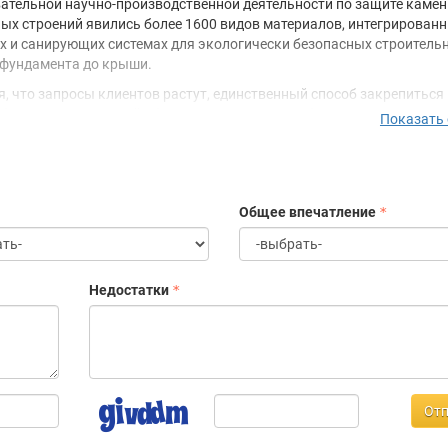
ательной научно-производственной деятельности по защите камен
ых строений явились более 1600 видов материалов, интегрированн
 и санирующих системах для экологически безопасных строитель
 фундамента до крыши.
, что запросы клиентов растут, единственный способ закрепиться
 быть лучшим в своей области. Именно это требование мы предъяв
Показать
им системам продуктов, которые объединяются по своей сути и сф
ия в шесть групп:
дроизоляция строительных конструкций / санирование кладки
щита фасадов / Восстановление
Общее впечатление
щита и уход за памятниками
стемы покрытий пола
щита древесины
нишная обработка древесины
Недостатки
Отп