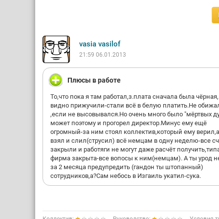
vasia vasilof
21:59 06.01.2013
Плюсы в работе
То,что пока я там работал,з.плата сначала была чёрная
видно прижучили-стали всё в белую платить.Не обижа
,если не высовывался.Но очень много было "мёртвых д
может поэтому и прогорел директор.Минус ему ещё
огромный-за ним стоял коллектив,который ему верил,а
взял и слил(струсил) всё немцам в одну неделю-все с
закрыли и работяги не могут даже расчёт получить,тип
фирма закрыта-все вопосы к ним(немцам). А ты урод н
за 2 месяца предупредить (гандон ты штопанный)
сотрудников,а?Сам небось в Изгаиль укатил-сука.