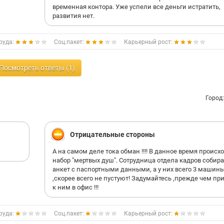
временная контора. Уже успели все деньги истратить,
развития нет.
руда:
Соц.пакет:
Карьерный рост:
Посмотреть ответы (1)
Город
Отрицательные стороны
А на самом деле тока обман !!!! В данное время происх
набор "мертвых душ". Сотрудница отдела кадров собира
анкет с паспортными данными, а у них всего 3 машин
,скорее всего не пустуют! Задумайтесь ,прежде чем пр
к ним в офис !!!
руда:
Соц.пакет:
Карьерный рост: