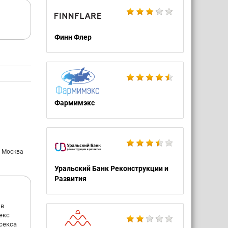
Финн Флер
Фармимэкс
: Москва
Уральский Банк Реконструкции и
Развития
 в
.екс
секса