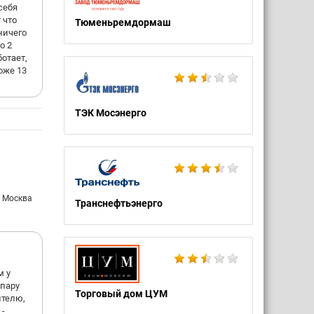
 себя
 что
Тюменьремдормаш
ничего
о 2
ботает,
оже 13
ТЭК Мосэнерго
: Москва
Транснефтьэнерго
м у
 пару
Торговый дом ЦУМ
ителю,
 -