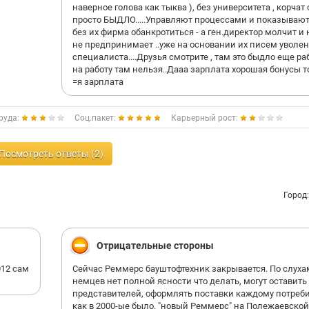
наверное голова как тыква ), без университета , корчат
просто БЫДЛО.....Управляют процессами и показывают
без их фирма обанкротиться - а ген.директор молчит и 
не предпринимает ..уже на основании их писем уволен
специалиста....Друзья смотрите , там это быдло еще ра
на работу там нельзя..Дааа зарплата хорошая бонусы т
=я зарплата
руда:
Соц.пакет:
Карьерный рост:
Посмотреть ответы (2)
Город
Отрицательные стороны
012 сам
Сейчас Реммерс бауштофтехник закрывается. По слуха
немцев нет полной ясности что делать, могут оставить
представителей, оформлять поставки каждому потреб
как в 2000-ые было. "новый Реммерс" на Полежаевской