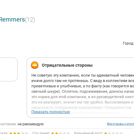
 Remmers
(12)
Город
Отрицательные стороны
Не советую эту компанию, если ты адекватный человек
иначе долго там не протянешь. С виду в коллективе вс
приветливые и улыбчивые, а по факту (как говорится в
овечьей шкуре). Сплетни, подсиживание, доносы начал
это норма для этой компании, и из руководителей никт
это не реагирует, значит им так удобно. Высокомерие и
ценичность сотрудников зашкаливает. Специалистов
Показать полностью
единицы, кто реально разбирается в продукции.
Непосредственному руководителю настолько пофиг на
сотрудника, что с днём рождения поздравляет, когда о
чатление:
не рекомендую
Все отзывы с этог
прошло, это говорит о том, что ему (ей) наплевать на
руда:
Соц.пакет:
Карьерный рост: