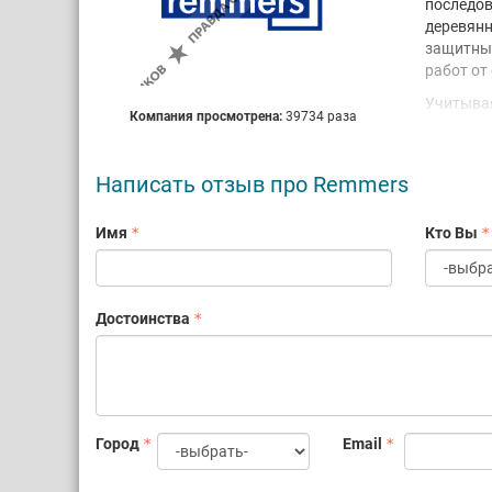
последов
деревянн
защитных
работ от
Учитывая
Компания просмотрена:
39734 раза
– просто
всем наш
применен
Написать отзыв про Remmers
Ги
За
Имя
Кто Вы
За
Си
За
Фи
Достоинства
Город
Email