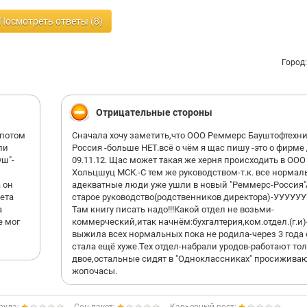
Посмотреть ответы (8)
Город
Отрицательные стороны
,потом
Сначала хочу заметить,что ООО Реммерс Бауштофтехн
ли
Россия -больше НЕТ.всё о чём я щас пишу -это о фирме
уш"-
09.11.12. Щас может такая же херня происходить в ООО
Хольцшуц МСК.-С тем же руководством-т.к. все нормал
 он
адекватные люди уже ушли в новый "Реммерс-Россия"
чета
старое руководство(родственников директора)-УУУУУУ
а
Там книгу писать надо!!!Какой отдел не возьми-
е мог
коммерческий,итак начнём:бухгалтерия,ком.отдел.(г.и)
выжила всех нормальных пока не родила-через 3 года 
стала ещё хуже.Тех отдел-набрали уродов-работают то
двое,остальные сидят в "Одноклассниках" просижива
жопочасы.