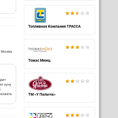
Топливная Компания ТРАССА
: Москва
Томас Мюнц
одит
ет кучу
ы
иезжать
ТМ «У Палыча»