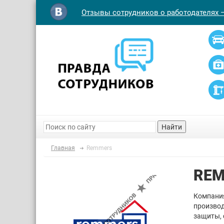
Отзывы сотрудников о работодателях 
Найти
Главная
Remmers
RE
Компания
производ
защиты, 