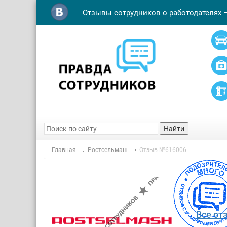
Отзывы сотрудников о работодателях 
Найти
Главная
Ростсельмаш
Отзыв №616006
Все от