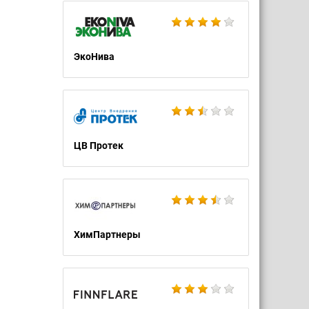
ЭкоНива
ЦВ Протек
ХимПартнеры