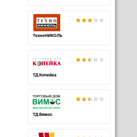
ТехноНИКОЛЬ
ТД Копейка
ТД Вимос