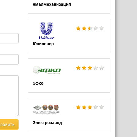
Ямалмеханизация
Юнилевер
Эфко
Электрозавод
равить