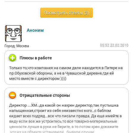
Посмотреть ответы (2)
Аноним
05:52 22.02.2010
Город: Москва
Плюсы в работе
Только то,что компания на самом деле находится в Питере на
пр.Обуховской обороны, а не в Чувашской деревне,где ей
место вместе с директором ))))
Отрицательные стороны
Директор ....ХМ...да какой он нахрен директор,так пустышка
напыщенная,строит из себя неизвестно кого...с баблом
кидает всех подряд...все что писали правда. Да еще имейте в
виду если все же устроитесь,то все товарно-материальные
ценности лучше в руки не берите, а то потом хрен докажите
,что их на объекте установили...бывали случаи