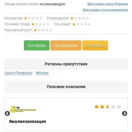
Общее впечатление:
не рекомендую
Все отзывы с этого IP адреса
Все отзывы с этого компьютера
Коллектив:
Руководство:
Условия труда:
Соц.пакет:
Карьерный рост:
Согласен
Не согласен
Ответить
Регионы присутствия
Санкт-Петербург
Москва
Похожие компании
Не
Ямалмеханизация