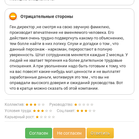
Отрицательные стороны
Ген.директор ,не смотря на свою звучную фамилию,
производит впечатление не вменяемого человека. Его
действия очень трудно подвергнуть какому-то объяснению,
тем болле найти в них логику. Слухи и догадки о том , что
данный персонаж - наркоман, переростают в полную
уверенность. Штат сотрудников меняется каждые 2 месяца. У
людей не хватает терпения на более длительное трудовые
отношения. А при увольнении надо быть готовым к тому, что
на вас повесят какие-нибудь мат.ценности и не выплатят
заработанные деньги, мотивируя это тем , что вы не
оправдали высокого доверия и ожиданий руководства. Вот
что в кратце можно сказать об этой компании.
Коллектив:
Руководство:
Условия труда:
Соц.пакет:
Карьерный рост:
Согласен
Не согласен
Ответить