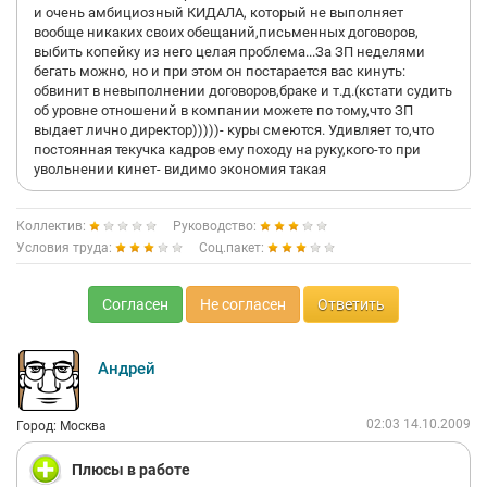
и очень амбициозный КИДАЛА, который не выполняет
вообще никаких своих обещаний,письменных договоров,
выбить копейку из него целая проблема...За ЗП неделями
бегать можно, но и при этом он постарается вас кинуть:
обвинит в невыполнении договоров,браке и т.д.(кстати судить
об уровне отношений в компании можете по тому,что ЗП
выдает лично директор)))))- куры смеются. Удивляет то,что
постоянная текучка кадров ему походу на руку,кого-то при
увольнении кинет- видимо экономия такая
Коллектив:
Руководство:
Условия труда:
Соц.пакет:
Согласен
Не согласен
Ответить
Андрей
02:03 14.10.2009
Город: Москва
Плюсы в работе