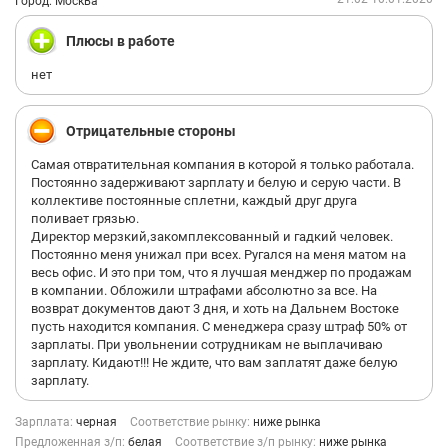
Город: Москва
Плюсы в работе
нет
Отрицательные стороны
Самая отвратительная компания в которой я только работала.
Постоянно задерживают зарплату и белую и серую части. В
коллективе постоянные сплетни, каждый друг друга
поливает грязью.
Директор мерзкий,закомплексованный и гадкий человек.
Постоянно меня унижал при всех. Ругался на меня матом на
весь офис. И это при том, что я лучшая менджер по продажам
в компании. Обложили штрафами абсолютно за все. На
возврат документов дают 3 дня, и хоть на Дальнем Востоке
пусть находится компания. С менеджера сразу штраф 50% от
зарплаты. При увольнении сотрудникам не выплачиваю
зарплату. Кидают!!! Не ждите, что вам заплатят даже белую
зарплату.
Зарплата:
черная
Соответствие рынку:
ниже рынка
Предложенная з/п:
белая
Соответствие з/п рынку:
ниже рынка