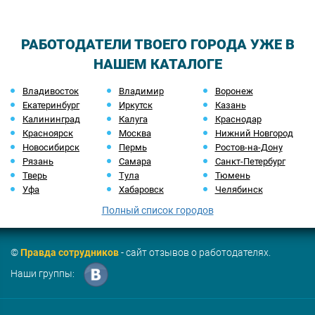
РАБОТОДАТЕЛИ ТВОЕГО ГОРОДА УЖЕ В
НАШЕМ КАТАЛОГЕ
Владивосток
Владимир
Воронеж
Екатеринбург
Иркутск
Казань
Калининград
Калуга
Краснодар
Красноярск
Москва
Нижний Новгород
Новосибирск
Пермь
Ростов-на-Дону
Рязань
Самара
Санкт-Петербург
Тверь
Тула
Тюмень
Уфа
Хабаровск
Челябинск
Полный список городов
©
Правда сотрудников
- сайт отзывов о работодателях.
Наши группы: