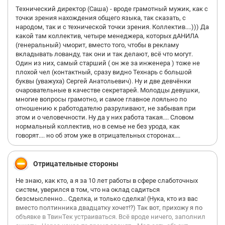
Технический директор (Саша) - вроде грамотный мужик, как с
точки зрения нахождения общего языка, так сказать, с
народом, так и с технической точки зрения. Коллектив....))) Да
какой там коллектив, четыре менеджера, которых дАНИЛА
(генеральный) чморит, вместо того, чтобы в рекламу
вкладывать лованду, так они и так делают, всё что могут.
Один из них, самый старший ( он же за инженера ) тоже не
плохой чел (контактный, сразу видно Технарь с большой
буквы (уважуха) Сергей Анатольевич). Ну и две девчёнки
очаровательные в качестве секретарей. Молодцы девушки,
многие вопросы грамотно, и самое главное лояльно по
отношению к работодателю разруливают, не забывая при
этом и о человечности. Ну да у них работа такая.... Словом
нормальный коллектив, но в семье не без урода, как
говорят.... но об этом уже в отрицательных сторонах....
Отрицательные стороны
Не знаю, как кто, а я за 10 лет работы в сфере слаботочных
систем, уверился в том, что на оклад садиться
безсмысленно... Сделка, и только сделка! (Нука, кто из вас
вместо полтинника двадцатку хочет!?) Так вот, прихожу я по
объявке в ТвинТек устраиваться. Всё вроде ничего, заполнил