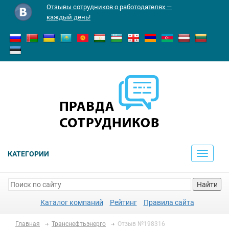
Отзывы сотрудников о работодателях —
каждый день!
КАТЕГОРИИ
Toggle
navigati
Найти
Каталог компаний
Рейтинг
Правила сайта
Главная
Транснефтьэнерго
Отзыв №198316