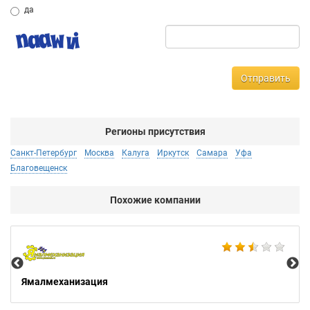
да
Отправить
Регионы присутствия
Санкт-Петербург
Москва
Калуга
Иркутск
Самара
Уфа
Благовещенск
Похожие компании
Мо
Ямалмеханизация