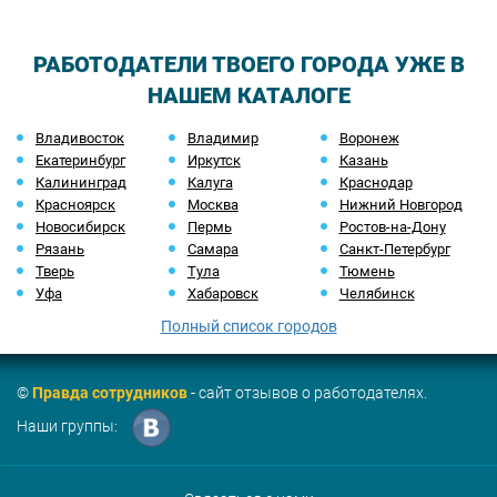
РАБОТОДАТЕЛИ ТВОЕГО ГОРОДА УЖЕ В
НАШЕМ КАТАЛОГЕ
Владивосток
Владимир
Воронеж
Екатеринбург
Иркутск
Казань
Калининград
Калуга
Краснодар
Красноярск
Москва
Нижний Новгород
Новосибирск
Пермь
Ростов-на-Дону
Рязань
Самара
Санкт-Петербург
Тверь
Тула
Тюмень
Уфа
Хабаровск
Челябинск
Полный список городов
©
Правда сотрудников
- сайт отзывов о работодателях.
Наши группы: