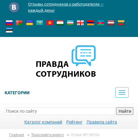
Отзывы сотрудников о работодателях —
каждый день!
КАТЕГОРИИ
Toggle
navigati
Найти
Каталог компаний
Рейтинг
Правила сайта
Главная
Транснефтьэнерго
Отзыв №198264