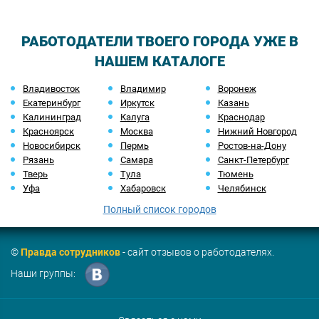
РАБОТОДАТЕЛИ ТВОЕГО ГОРОДА УЖЕ В
НАШЕМ КАТАЛОГЕ
Владивосток
Владимир
Воронеж
Екатеринбург
Иркутск
Казань
Калининград
Калуга
Краснодар
Красноярск
Москва
Нижний Новгород
Новосибирск
Пермь
Ростов-на-Дону
Рязань
Самара
Санкт-Петербург
Тверь
Тула
Тюмень
Уфа
Хабаровск
Челябинск
Полный список городов
©
Правда сотрудников
- сайт отзывов о работодателях.
Наши группы: