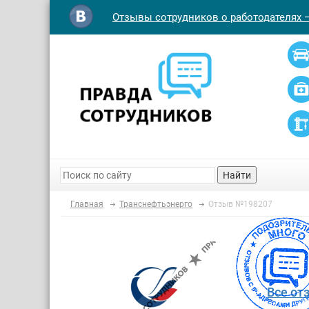
Отзывы сотрудников о работодателях 
Найти
Главная
Транснефтьэнерго
Отзыв №198207
Все от