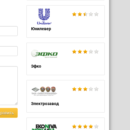
Юнилевер
Эфко
Электрозавод
равить