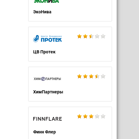
ЭкоНива
ЦВ Протек
ХимПартнеры
Финн Флер