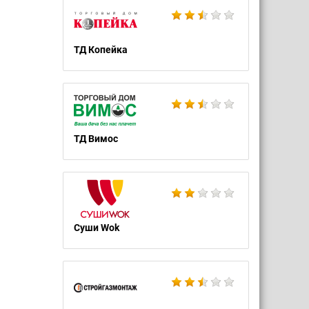
ТД Копейка
ТД Вимос
Суши Wok