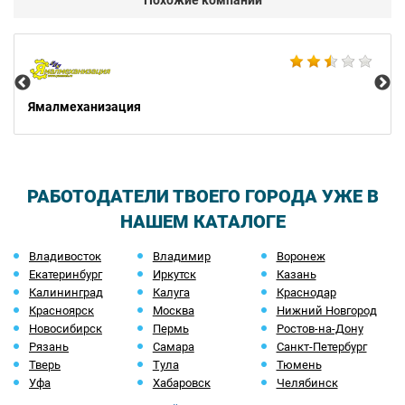
Похожие компании
Мо
Ямалмеханизация
РАБОТОДАТЕЛИ ТВОЕГО ГОРОДА УЖЕ В
НАШЕМ КАТАЛОГЕ
Владивосток
Владимир
Воронеж
Екатеринбург
Иркутск
Казань
Калининград
Калуга
Краснодар
Красноярск
Москва
Нижний Новгород
Новосибирск
Пермь
Ростов-на-Дону
Рязань
Самара
Санкт-Петербург
Тверь
Тула
Тюмень
Уфа
Хабаровск
Челябинск