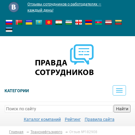
Отзывы сотрудников о работодателях —
каждый день!
КАТЕГОРИИ
Toggle
navigati
Найти
Каталог компаний
Рейтинг
Правила сайта
Главная
Транснефтьэнерго
Отзыв №182908