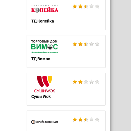
ТД Копейка
ТД Вимос
Суши Wok