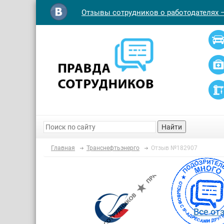
Отзывы сотрудников о работодателях 
Найти
Главная
Транснефтьэнерго
Отзыв №182907
Все от