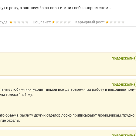
т в рожу, а заплачут! а он ссыт и мнит себя спортсменом...
руда:
Соц.пакет:
Карьерный рост:
поддержал(-а
поддержал(-а
ельные любимчики, уходят домой всегда вовремя, за работу в выходные пол
ым только 1 к 1-му.
го объема, заслугу других отделов ловко приписывают любимчикам, трудно
гие отделы.
поддержал(-а