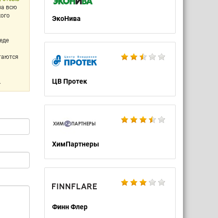
за всю
кого
ЭкоНива
еде
стаются
ЦВ Протек
.
ХимПартнеры
Финн Флер