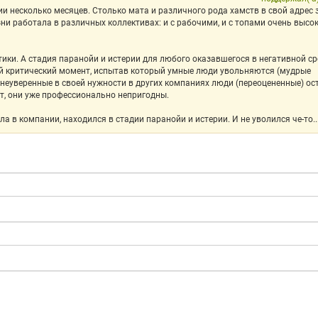
и несколько месяцев. Столько мата и различного рода хамств в свой адрес 
и работала в различных коллективах: и с рабочими, и с топами очень высо
ики. А стадия паранойи и истерии для любого оказавшегося в негативной ср
ый критический момент, испытав который умные люди увольняются (мудрые
 неуверенные в своей нужности в других компаниях люди (переоцененные) о
т, они уже профессионально непригодны.
ала в компании, находился в стадии паранойи и истерии. И не уволился че-то..