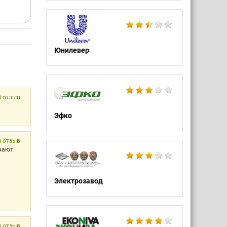
Юнилевер
) отзыв
Эфко
) отзыв
учают
Электрозавод
) отзыв