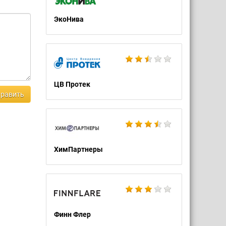
ЭкоНива
ЦВ Протек
равить
ХимПартнеры
Финн Флер