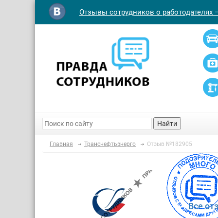
Отзывы сотрудников о работодателях 
Найти
Главная
Транснефтьэнерго
Отзыв №182905
Все от