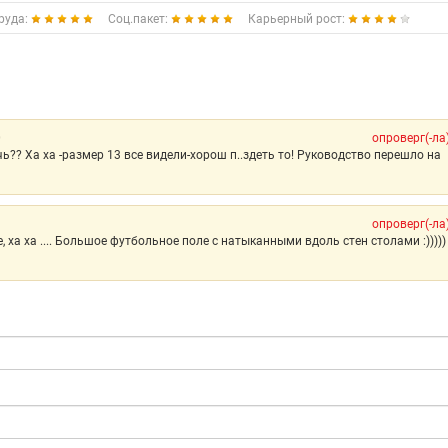
руда:
Соц.пакет:
Карьерный рост:
0
опроверг(-ла
чь?? Ха ха -размер 13 все видели-хорош п..здеть то! Руководство перешло на
опроверг(-ла
ха ха .... Большое футбольное поле с натыканными вдоль стен столами :)))))