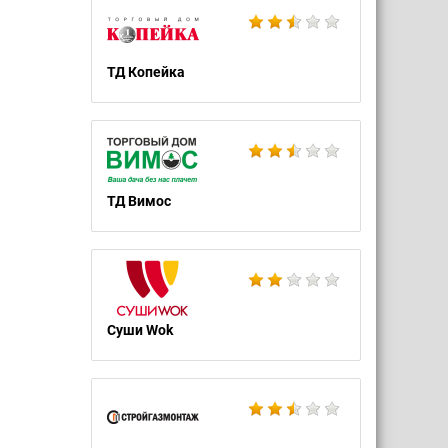
ТД Копейка
ТД Вимос
Суши Wok