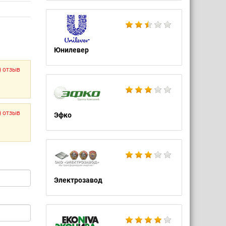
Юнилевер
) отзыв
) отзыв
Эфко
Электрозавод