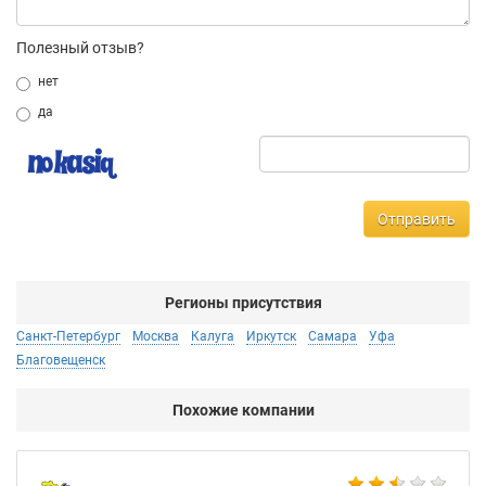
Полезный отзыв?
нет
да
Отправить
Регионы присутствия
Санкт-Петербург
Москва
Калуга
Иркутск
Самара
Уфа
Благовещенск
Похожие компании
Мо