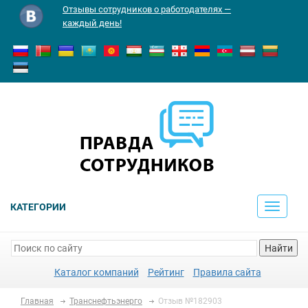
Отзывы сотрудников о работодателях —
каждый день!
КАТЕГОРИИ
Toggle
navigati
Найти
Каталог компаний
Рейтинг
Правила сайта
Главная
Транснефтьэнерго
Отзыв №182903