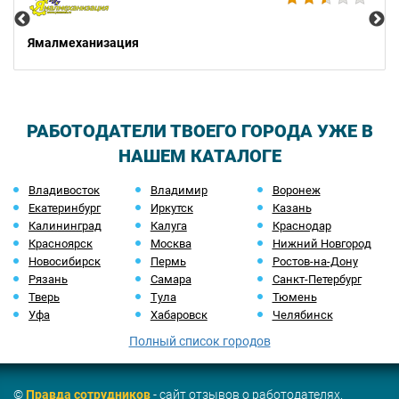
Ямалмеханизация
РАБОТОДАТЕЛИ ТВОЕГО ГОРОДА УЖЕ В
НАШЕМ КАТАЛОГЕ
Владивосток
Владимир
Воронеж
Екатеринбург
Иркутск
Казань
Калининград
Калуга
Краснодар
Красноярск
Москва
Нижний Новгород
Новосибирск
Пермь
Ростов-на-Дону
Рязань
Самара
Санкт-Петербург
Тверь
Тула
Тюмень
Уфа
Хабаровск
Челябинск
Полный список городов
©
Правда сотрудников
- сайт отзывов о работодателях.