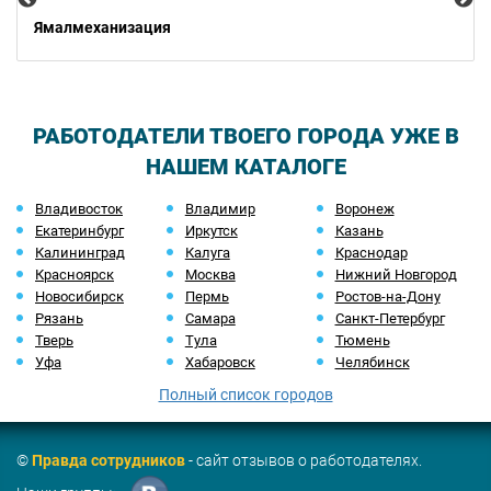
Ямалмеханизация
РАБОТОДАТЕЛИ ТВОЕГО ГОРОДА УЖЕ В
НАШЕМ КАТАЛОГЕ
Владивосток
Владимир
Воронеж
Екатеринбург
Иркутск
Казань
Калининград
Калуга
Краснодар
Красноярск
Москва
Нижний Новгород
Новосибирск
Пермь
Ростов-на-Дону
Рязань
Самара
Санкт-Петербург
Тверь
Тула
Тюмень
Уфа
Хабаровск
Челябинск
Полный список городов
©
Правда сотрудников
- сайт отзывов о работодателях.