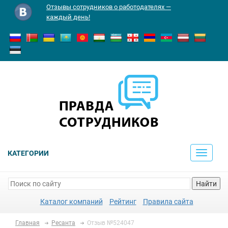
Отзывы сотрудников о работодателях —
каждый день!
КАТЕГОРИИ
Toggle
navigati
Найти
Каталог компаний
Рейтинг
Правила сайта
Главная
Ресанта
Отзыв №524047