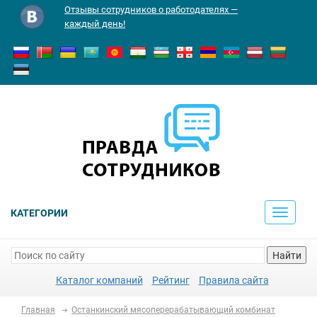
Отзывы сотрудников о работодателях —
каждый день!
КАТЕГОРИИ
Toggle
navigati
Найти
Каталог компаний
Рейтинг
Правила сайта
Главная
Останкинский мясоперерабатывающий комбинат