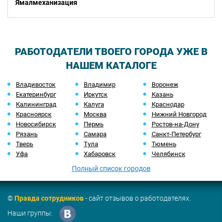
Ямалмеханизация
РАБОТОДАТЕЛИ ТВОЕГО ГОРОДА УЖЕ В
НАШЕМ КАТАЛОГЕ
Владивосток
Владимир
Воронеж
Екатеринбург
Иркутск
Казань
Калининград
Калуга
Краснодар
Красноярск
Москва
Нижний Новгород
Новосибирск
Пермь
Ростов-на-Дону
Рязань
Самара
Санкт-Петербург
Тверь
Тула
Тюмень
Уфа
Хабаровск
Челябинск
Полный список городов
©
Правда сотрудников
- сайт отзывов о работодателях.
Наши группы: