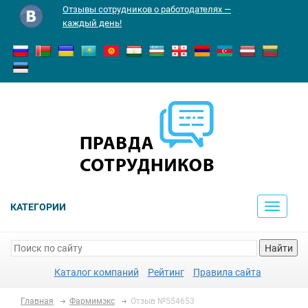
Отзывы сотрудников о работодателях —
каждый день!
КАТЕГОРИИ
Toggle
navigati
Найти
Каталог компаний
Рейтинг
Правила сайта
Главная
Фармимэкс
Отзыв №554653