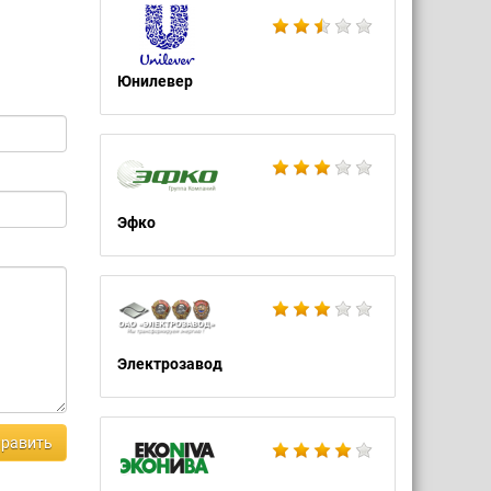
Юнилевер
Эфко
Электрозавод
равить