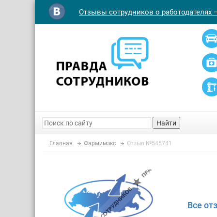
Отзывы сотрудников о работодателях 
Найти
Главная
Фармимэкс
Отзыв №545741
Все от