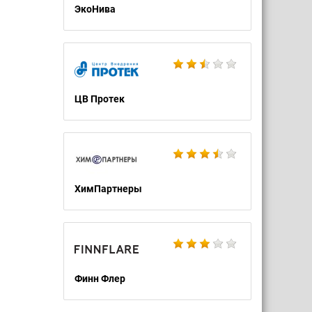
ЭкоНива
ЦВ Протек
ХимПартнеры
Финн Флер