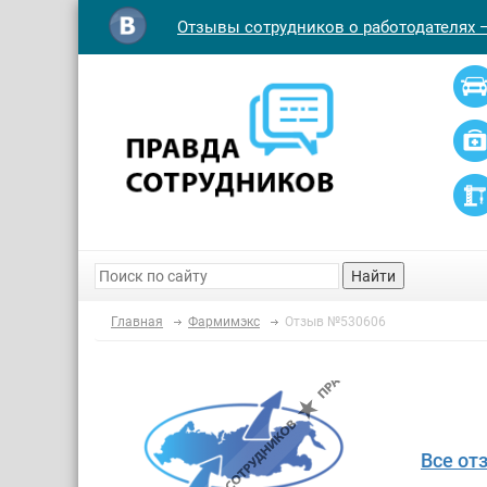
Отзывы сотрудников о работодателях 
Найти
Главная
Фармимэкс
Отзыв №530606
Все от