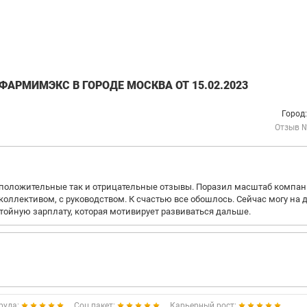
АРМИМЭКС В ГОРОДЕ МОСКВА ОТ 15.02.2023
Город
Отзыв 
 положительные так и отрицательные отзывы. Поразил масштаб компан
коллективом, с руководством. К счастью все обошлось. Сейчас могу на 
ойную зарплату, которая мотивирует развиваться дальше.
руда:
Соц.пакет:
Карьерный рост: