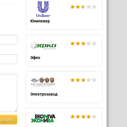
Юнилевер
Эфко
Электрозавод
равить