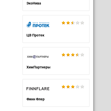
ЭкоНива
ЦВ Протек
ХимПартнеры
Финн Флер