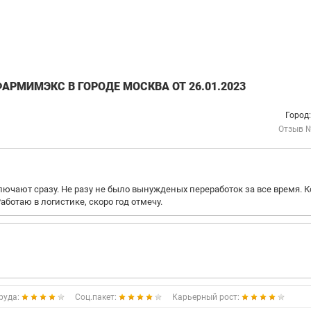
РМИМЭКС В ГОРОДЕ МОСКВА ОТ 26.01.2023
Город
Отзыв 
ключают сразу. Не разу не было вынужденых переработок за все время. К
ботаю в логистике, скоро год отмечу.
руда:
Соц.пакет:
Карьерный рост: