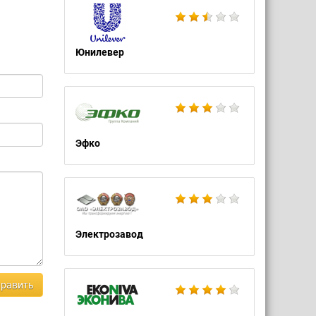
Юнилевер
Эфко
Электрозавод
равить