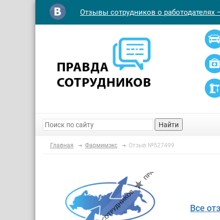
Отзывы сотрудников о работодателях 
Найти
Главная
Фармимэкс
Отзыв №527499
Все от