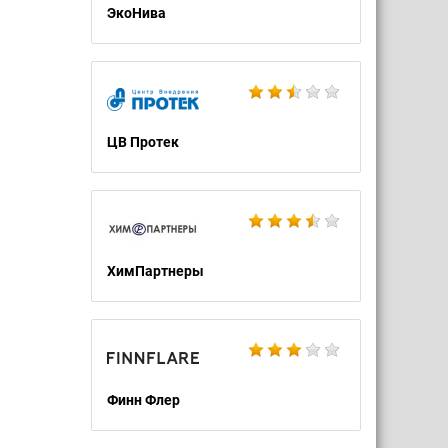
ЭкоНива
ЦВ Протек
ХимПартнеры
Финн Флер