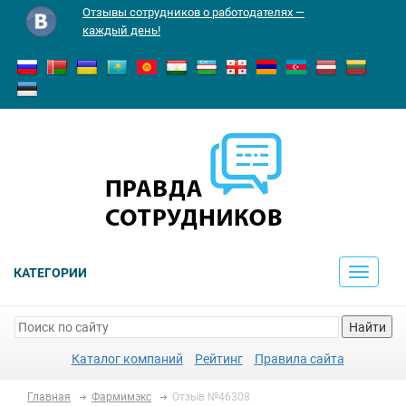
Отзывы сотрудников о работодателях —
каждый день!
КАТЕГОРИИ
Toggle
navigati
Найти
Каталог компаний
Рейтинг
Правила сайта
Главная
Фармимэкс
Отзыв №46308