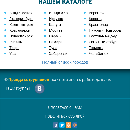
НАШЕМ КАТАЛОГЕ
Владивосток
Владимир
Воронеж
Екатеринбург
Иркутск
Казань
Калининград
Калуга
Краснодар
Красноярск
Москва
Нижний Новгород
Новосибирск
Пермь
Ростов-на-Дону
Рязань
Самара
Санкт-Петербург
Тверь
Тула
Тюмень
Уфа
Хабаровск
Челябинск
Полный список городов
©
Правда сотрудников
- сайт отзывов о работодателях.
Наши группы:
Связаться с нами
Поделиться ссылкой: