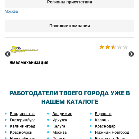
Регионы присутствия
Москва
Похожие компании
Не
Ямалмеханизация
РАБОТОДАТЕЛИ ТВОЕГО ГОРОДА УЖЕ В
НАШЕМ КАТАЛОГЕ
Владивосток
Владимир
Воронеж
Екатеринбург
Иркутск
Казань
Калининград
Калуга
Краснодар
Красноярск
Москва
Нижний Новгород
Новосибирск
Пермь
Ростов-на-Дону