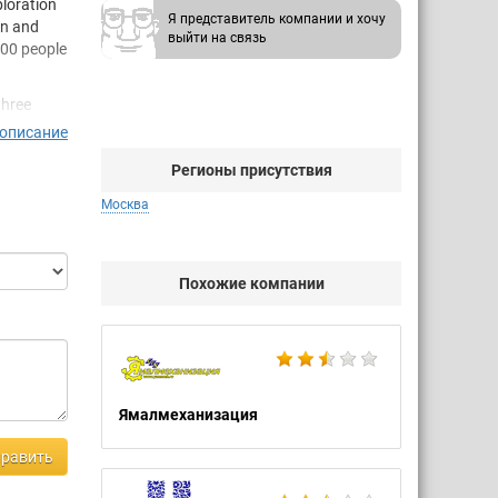
ploration
Я представитель компании и хочу
on and
выйти на связь
000 people
three
 описание
Регионы присутствия
Москва
 provider
hrough a
Похожие компании
 industry,
Ямалмеханизация
 on its
ducts and
равить