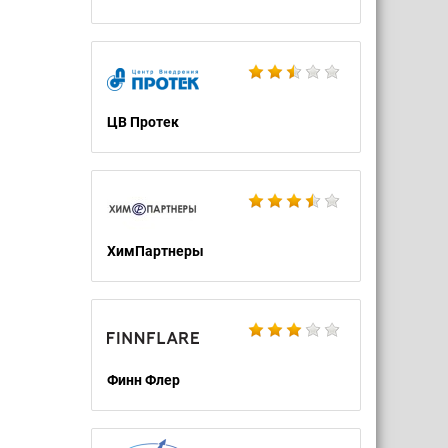
ЦВ Протек
ХимПартнеры
Финн Флер