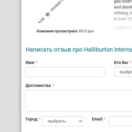
gas reser
and devel
refining,
in over 12
Halliburt
Компания просмотрена:
9913 раз
divisions
Dri
Написать отзыв про Halliburton Intern
Flu
Pro
Имя
Кто Вы
With such 
in the en
single dis
economica
Достоинства
We need al
Landmark i
with 90 p
Город
Email
technolog
services b