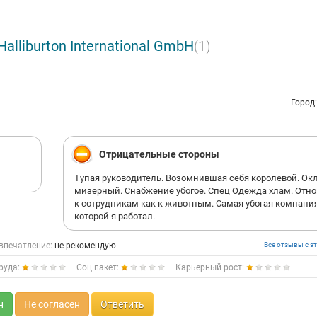
ur future with Halliburton! We are people unleashing the earth's energy t
ure for all. Put your creativity and experience to work with the world's lea
lliburton International GmbH
(1)
ervices company.
looking to unleash your potential, you're looking in the right place.
Город
you:
ortunities for career and professional growth
ellent working environment
Отрицательные стороны
ractive compensation and social package (Medical, Life and PA insurance
Тупая руководитель. Возомнившая себя королевой. Ок
ches)
мизерный. Снабжение убогое. Спец Одежда хлам. Отн
к сотрудникам как к животным. Самая убогая компания
которой я работал.
впечатление:
не рекомендую
Все отзывы с эт
руда:
Соц.пакет:
Карьерный рост:
н
Не согласен
Ответить