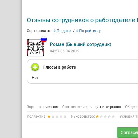
Create yo
better fut
Отзывы сотрудников о работодателе Ha
oilfield s
Сортировать:
По дате
По рейтингу
If you're 
Роман (Бывший сотрудник)
We offer 
04:57 06.04.2019
Opp
Exc
Плюсы в работе
Att
Нет
lun
Зарплата:
черная
Соответствие рынку:
ниже рынка
Общее 
Коллектив:
Руководство:
Условия т
Согласе