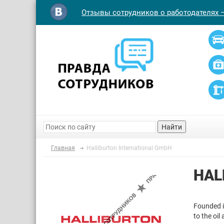
Отзывы сотрудников о работодателях 
Найти
Главная
Halliburton International GmbH
HAL
Founded in
to the oil