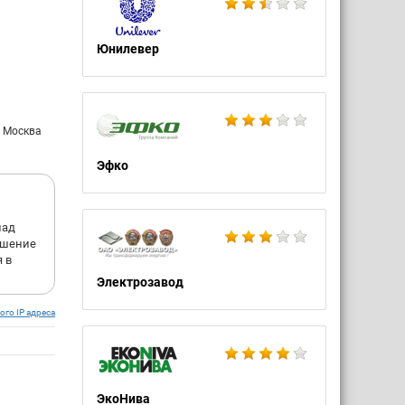
o make a
Юнилевер
ding
: Москва
Эфко
; free
лад
ошение
 в
Электрозавод
ого IP адреса
ЭкоНива