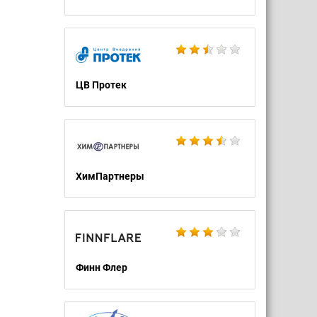
ЦВ Протек
ХимПартнеры
Финн Флер