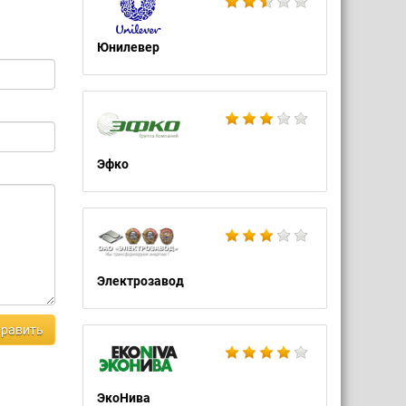
Юнилевер
Эфко
Электрозавод
равить
ЭкоНива