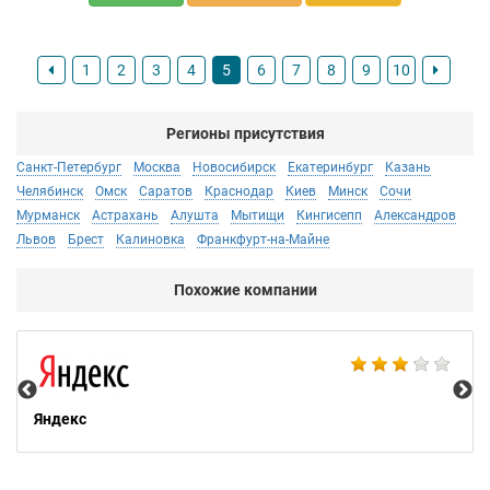
1
2
3
4
5
6
7
8
9
10
Регионы присутствия
Санкт-Петербург
Москва
Новосибирск
Екатеринбург
Казань
Челябинск
Омск
Саратов
Краснодар
Киев
Минск
Сочи
Мурманск
Астрахань
Алушта
Мытищи
Кингисепп
Александров
Львов
Брест
Калиновка
Франкфурт-на-Майне
Похожие компании
НТ
Яндекс