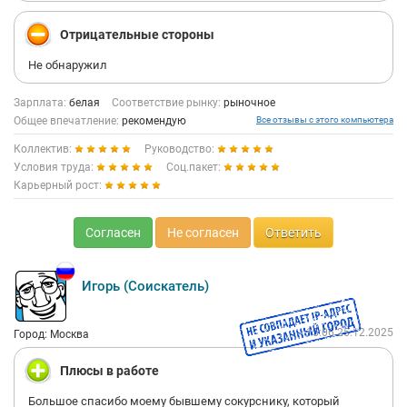
Отрицательные стороны
Не обнаружил
Зарплата:
белая
Соответствие рынку:
рыночное
Общее впечатление:
рекомендую
Все отзывы с этого компьютера
Коллектив:
Руководство:
Условия труда:
Соц.пакет:
Карьерный рост:
Согласен
Не согласен
Ответить
Игорь (Соискатель)
15:06 25.12.2025
Город: Москва
Плюсы в работе
Большое спасибо моему бывшему сокурснику, который