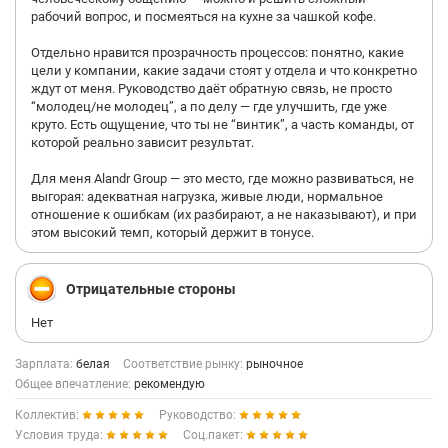
рабочий вопрос, и посмеяться на кухне за чашкой кофе.
Отдельно нравится прозрачность процессов: понятно, какие
цели у компании, какие задачи стоят у отдела и что конкретно
ждут от меня. Руководство даёт обратную связь, не просто
“молодец/не молодец”, а по делу — где улучшить, где уже
круто. Есть ощущение, что ты не “винтик”, а часть команды, от
которой реально зависит результат.
Для меня Alandr Group — это место, где можно развиваться, не
выгорая: адекватная нагрузка, живые люди, нормальное
отношение к ошибкам (их разбирают, а не наказывают), и при
этом высокий темп, который держит в тонусе.
Отрицательные стороны
Нет
Зарплата:
белая
Соответствие рынку:
рыночное
Общее впечатление:
рекомендую
Коллектив:
Руководство:
Условия труда:
Соц.пакет: