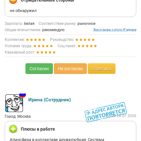
Отрицательные стороны
не обнаружил
Зарплата:
белая
Соответствие рынку:
рыночное
Общее впечатление:
рекомендую
Все отзывы с этого IP адреса
Коллектив:
Руководство:
Условия труда:
Соц.пакет:
Карьерный рост:
Согласен
Не согласен
Ответить
Ирина (Сотрудник)
00:00 28.07.2026
Город: Москва
Плюсы в работе
Атмосфера в коллективе дружелюбная. Система