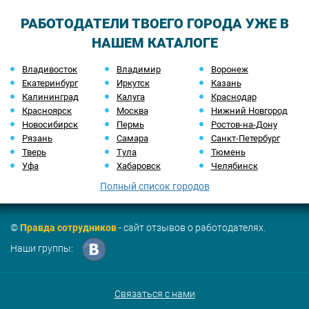
РАБОТОДАТЕЛИ ТВОЕГО ГОРОДА УЖЕ В
НАШЕМ КАТАЛОГЕ
Владивосток
Владимир
Воронеж
Екатеринбург
Иркутск
Казань
Калининград
Калуга
Краснодар
Красноярск
Москва
Нижний Новгород
Новосибирск
Пермь
Ростов-на-Дону
Рязань
Самара
Санкт-Петербург
Тверь
Тула
Тюмень
Уфа
Хабаровск
Челябинск
Полный список городов
©
Правда сотрудников
- сайт отзывов о работодателях.
Наши группы:
Связаться с нами