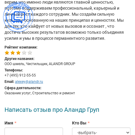
верим, что именно люди являются главной ценностью,
поэтому поддерживаем профессиональный, карьерный и
личный рост каждого сотрудник. Мы создаём сильную
культуру, основанную на наших принципах и ценностях. Мы
для тех, кто кайфует от новых вызовов и осознает , что
достичь высоких результатов возможно только объединяя
усилия и умы в процессе перманентного развития.
Рейтинг компании:
Другие названия:
ООО шмель, Чистильщик, ALANDR GROUP
Телефоны:
+7 (495) 912-55-55
Email:
alexey@alandr.ru
Сфера деятельности:
Оказание услуг, Строительство и ремонт
Написать отзыв про Аландр Груп
Имя
Кто Вы