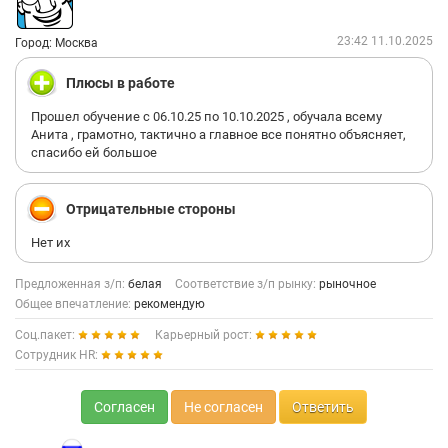
Что ещё… Командная атмосфера реально нормальная.
Бывают мероприятия, посиделки, кто-то что-то приносит в
офис — мелочи, но приятно. Нет ощущения токсичности, по
23:42 11.10.2025
Город: Москва
крайней мере в моём отделе.
Плюсы в работе
Понятно, что идеальных компаний не бывает, и тут тоже есть
моменты, которые можно улучшить. Но в целом я рада, что
Прошел обучение с 06.10.25 по 10.10.2025 , обучала всему
сюда пришла. Для меня «Аландр» — это место, где можно
Анита , грамотно, тактично а главное все понятно объясняет,
работать, развиваться и нормально общаться с людьми, а не
спасибо ей большое
выгорать.
Надеюсь, кому-то мой отзыв будет полезен.
Отрицательные стороны
Нет их
Предложенная з/п:
белая
Соответствие з/п рынку:
рыночное
Общее впечатление:
рекомендую
Соц.пакет:
Карьерный рост:
Сотрудник HR:
Согласен
Не согласен
Ответить