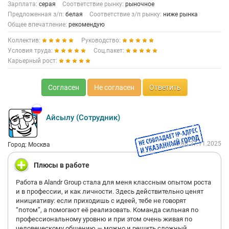
Зарплата:
серая
Соответствие рынку:
рыночное
Предложенная з/п:
белая
Соответствие з/п рынку:
ниже рынка
Общее впечатление:
рекомендую
Коллектив:
Руководство:
Условия труда:
Соц.пакет:
Карьерный рост:
Согласен
Не согласен
Ответить
Айсылу (Сотрудник)
10:08 27.11.2025
Город: Москва
Плюсы в работе
Работа в Alandr Group стала для меня классным опытом роста
и в профессии, и как личности. Здесь действительно ценят
инициативу: если приходишь с идеей, тебе не говорят
“потом”, а помогают её реализовать. Команда сильная по
профессиональному уровню и при этом очень живая по
человеческому общению — можно и решить сложный