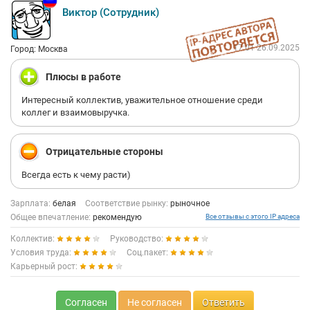
Виктор (Сотрудник)
17:01 26.09.2025
Город: Москва
Плюсы в работе
Интересный коллектив, уважительное отношение среди
коллег и взаимовыручка.
Отрицательные стороны
Всегда есть к чему расти)
Зарплата:
белая
Соответствие рынку:
рыночное
Общее впечатление:
рекомендую
Все отзывы с этого IP адреса
Коллектив:
Руководство:
Условия труда:
Соц.пакет:
Карьерный рост:
Согласен
Не согласен
Ответить