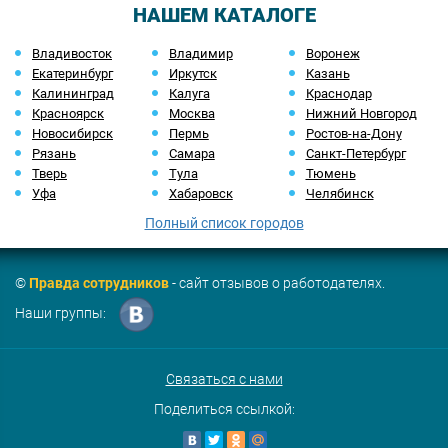
НАШЕМ КАТАЛОГЕ
Владивосток
Владимир
Воронеж
Екатеринбург
Иркутск
Казань
Калининград
Калуга
Краснодар
Красноярск
Москва
Нижний Новгород
Новосибирск
Пермь
Ростов-на-Дону
Рязань
Самара
Санкт-Петербург
Тверь
Тула
Тюмень
Уфа
Хабаровск
Челябинск
Полный список городов
©
Правда сотрудников
- сайт отзывов о работодателях.
Наши группы:
Связаться с нами
Поделиться ссылкой: