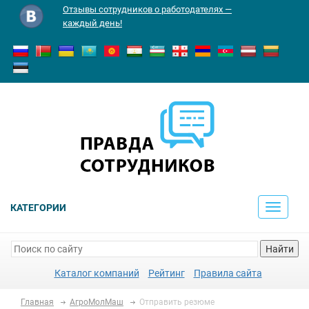
Отзывы сотрудников о работодателях —
каждый день!
КАТЕГОРИИ
Toggle
navigati
Найти
Каталог компаний
Рейтинг
Правила сайта
Главная
АгроМолМаш
Отправить резюме