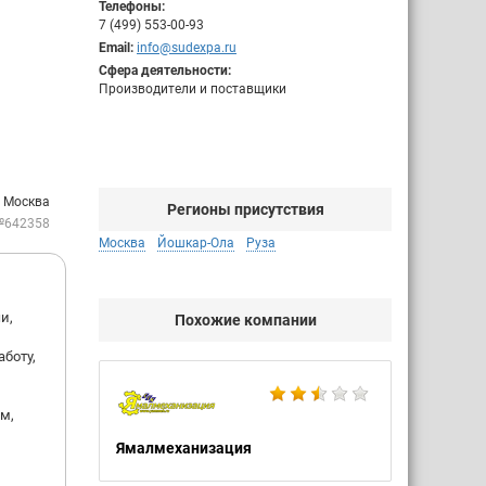
Телефоны:
7 (499) 553-00-93
Email:
info@sudexpa.ru
Сфера деятельности:
Производители и поставщики
: Москва
Регионы присутствия
№642358
Москва
Йошкар-Ола
Руза
и,
Похожие компании
боту,
м,
Ямалмеханизация