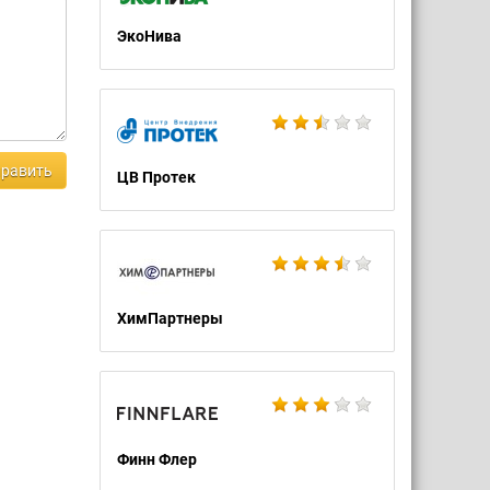
ЭкоНива
равить
ЦВ Протек
ХимПартнеры
Финн Флер