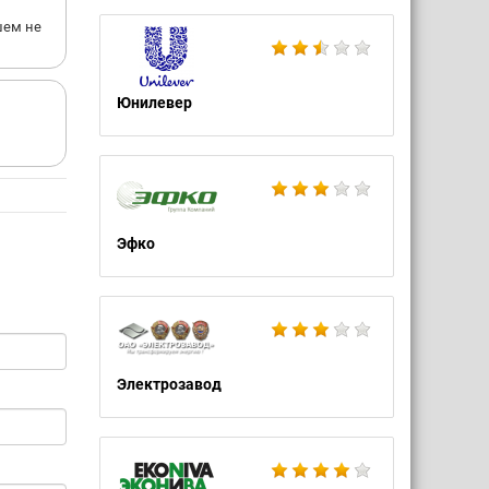
шем не
Юнилевер
Эфко
Электрозавод