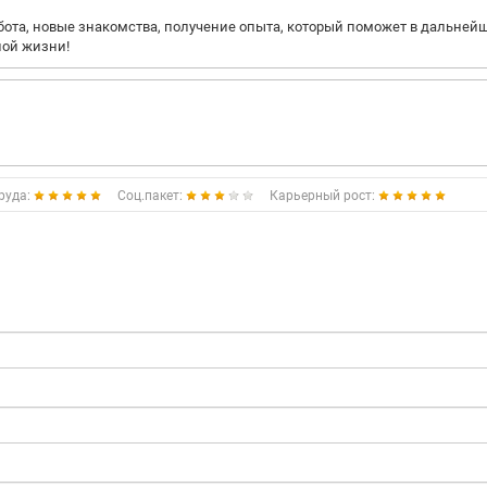
работа, новые знакомства, получение опыта, который поможет в дальней
ной жизни!
руда:
Соц.пакет:
Карьерный рост: