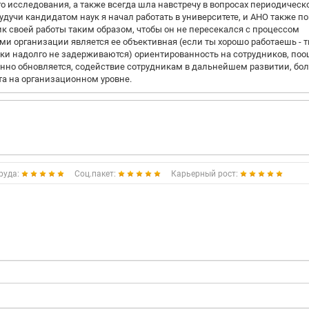
 исследования, а также всегда шла навстречу в вопросах периодическ
удучи кандидатом наук я начал работать в университете, и АНО также п
ик своей работы таким образом, чтобы он не пересекался с процессом
и организации является ее объективная (если ты хорошо работаешь - 
ки надолго не задерживаются) ориентированность на сотрудников, по
янно обновляется, содействие сотрудникам в дальнейшем развитии, бо
та на организационном уровне.
руда:
Соц.пакет:
Карьерный рост: