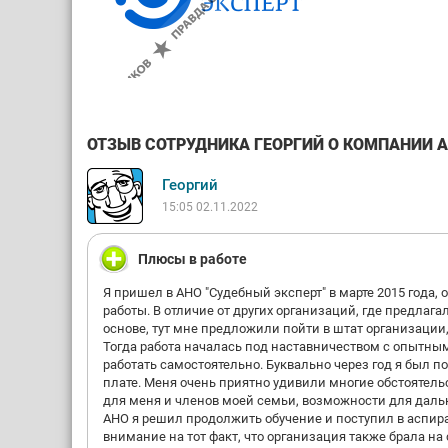
ОТЗЫВ СОТРУДНИКА ГЕОРГИЙ О КОМПАНИИ АН
Георгий
15:05 02.11.2022
Плюсы в работе
Я пришел в АНО "Судебный эксперт" в марте 2015 года,
работы. В отличие от других организаций, где предла
основе, тут мне предложили пойти в штат организации,
Тогда работа началась под наставничеством с опытным
работать самостоятельно. Буквально через год я был по
плате. Меня очень приятно удивили многие обстоятель
для меня и членов моей семьи, возможности для даль
АНО я решил продолжить обучение и поступил в аспиран
внимание на тот факт, что организация также брала н