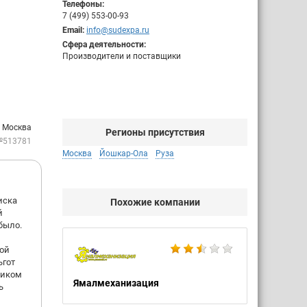
Телефоны:
7 (499) 553-00-93
Email:
info@sudexpa.ru
Сфера деятельности:
Производители и поставщики
: Москва
Регионы присутствия
№513781
Москва
Йошкар-Ола
Руза
иска
Похожие компании
й
было.
ной
ьгот
ником
Ямалмеханизация
ь