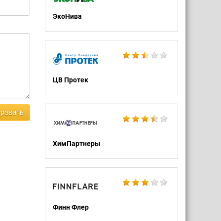
ЭкоНива
ЦВ Протек
равить
ХимПартнеры
Финн Флер