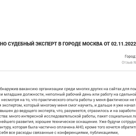
О СУДЕБНЫЙ ЭКСПЕРТ В ГОРОДЕ МОСКВА ОТ 02.11.2022
Город
Отзыв 
 обнаружив вакансию организации среди многих других на сайтах для по
гали младшие должности, неполный рабочий день или работу на сдельно
 несмотря на то, что практического опыта работы у меня фактически не 
 экспертом, который многому меня смог научить, и дальше я уже начал
вышен до ведущего эксперта, что, разумеется, отразилось и на заработ
ства: много интересной исследовательской работы, пакет социальных л
нейшего развития, хорошее техническое оснащение. Уже будучи сотруд
туру, которая была частично оплачена АНО, кроме того хочется обратит
а себя все расходы связанные с конференциями, публикациями,