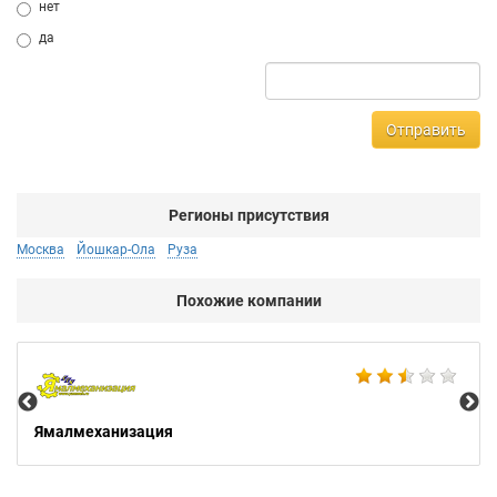
нет
да
Отправить
Регионы присутствия
Москва
Йошкар-Ола
Руза
Похожие компании
Не
Ямалмеханизация