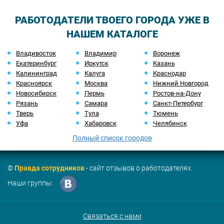
РАБОТОДАТЕЛИ ТВОЕГО ГОРОДА УЖЕ В
НАШЕМ КАТАЛОГЕ
Владивосток
Владимир
Воронеж
Екатеринбург
Иркутск
Казань
Калининград
Калуга
Краснодар
Красноярск
Москва
Нижний Новгород
Новосибирск
Пермь
Ростов-на-Дону
Рязань
Самара
Санкт-Петербург
Тверь
Тула
Тюмень
Уфа
Хабаровск
Челябинск
Полный список городов
©
Правда сотрудников
- сайт отзывов о работодателях.
Наши группы:
Связаться с нами