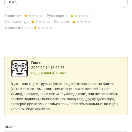
пмс,
Коллектив:
Руководство:
Условия труда:
Соц.пакет:
Карьерный рост:
Гость
2022-02-14 13:06:53
поддержал(-а) отзыв
О, да... она ещё и трусиха ужасная, директора как огня боится
(хотя бояться там некого, обыкновенная самовлюблённая
хамка), впрочем, как и все их "руководители", они все. опасаясь
за свои задницы, самозабвенно пляшут под дудку директора,
растеряв при этом не только свои профессиональные, но ещё и
человеческие качества.
Имя