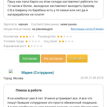
Пашу как папа Карло на этом складе.заставляют работать по
12 часов и более...выходные заставляют выходить.Орехову
С.В.и Баврину по барабану есть у тя семья или нет.да и
запереработки не платят
Зарплата:
черная
Соответствие рынку:
ниже рынка
Общее впечатление:
не рекомендую
Все отзывы с этого IP адреса
Коллектив:
Руководство:
Условия труда:
Соц.пакет:
Карьерный рост:
Согласен
Не согласен
Ответить
Мария (Сотрудник)
20:08 27.08.2018
Город: Москва
Плюсы в работе
Я на комбинат уже 8 лет. И меня устраивает все. А все что
пишут бывшие сотрудники это просто обиженный людишки.
А я про комбинат не чего плохого сказать не могу. Начальству