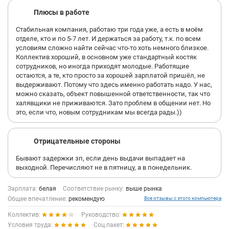
Плюсы в работе
Стабильная компания, работаю три года уже, а есть в моём
отделе, кто и по 5-7 лет. И держаться за работу, т.к. по всем
условиям сложно найти сейчас что-то хоть немного близкое.
Коллектив хороший, в основном уже стандартный костяк
сотрудников, но иногда приходят молодые. Работящие
остаются, а те, кто просто за хорошей зарплатой пришёл, не
выдерживают. Потому что здесь именно работать надо. У нас,
можно сказать, объект повышенной ответственности, так что
халявщики не приживаются. Зато проблем в общении нет. Но
это, если что, новым сотрудникам мы всегда рады.))
Отрицательные стороны
Бывают задержки зп, если день выдачи выпадает на
выходной. Перечисляют не в пятницу, а в понедельник.
Зарплата:
белая
Соответствие рынку:
выше рынка
Общее впечатление:
рекомендую
Все отзывы с этого компьютера
Коллектив:
Руководство:
Условия труда:
Соц.пакет: