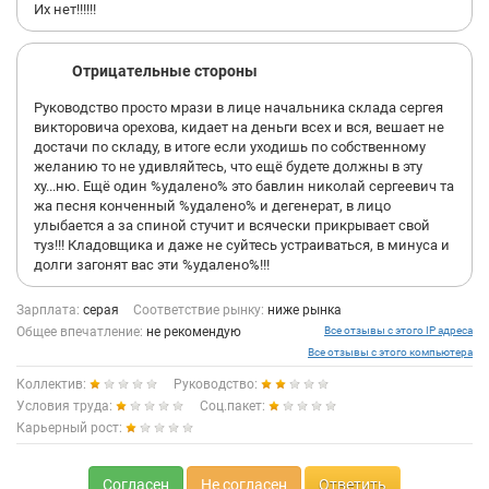
Их нет!!!!!!
Отрицательные стороны
Руководство просто мрази в лице начальника склада сергея
викторовича орехова, кидает на деньги всех и вся, вешает не
достачи по складу, в итоге если уходишь по собственному
желанию то не удивляйтесь, что ещё будете должны в эту
ху...ню. Ещё один %удалено% это бавлин николай сергеевич та
жа песня конченный %удалено% и дегенерат, в лицо
улыбается а за спиной стучит и всячески прикрывает свой
туз!!! Кладовщика и даже не суйтесь устраиваться, в минуса и
долги загонят вас эти %удалено%!!!
Зарплата:
серая
Соответствие рынку:
ниже рынка
Общее впечатление:
не рекомендую
Все отзывы с этого IP адреса
Все отзывы с этого компьютера
Коллектив:
Руководство:
Условия труда:
Соц.пакет:
Карьерный рост:
Согласен
Не согласен
Ответить