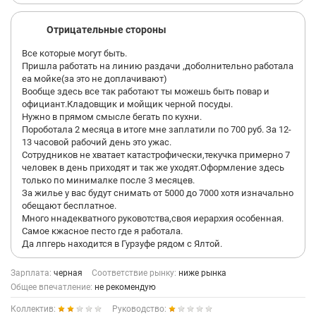
Отрицательные стороны
Все которые могут быть.
Пришла работать на линию раздачи ,доболнительно работала
еа мойке(за это не доплачивают)
Вообще здесь все так работают ты можешь быть повар и
официант.Кладовщик и мойщик черной посуды.
Нужно в прямом смысле бегать по кухни.
Пороботала 2 месяца в итоге мне заплатили по 700 руб. За 12-
13 часовой рабочий день это ужас.
Сотрудников не хватает катастрофически,текучка примерно 7
человек в день приходят и так же уходят.Оформление здесь
только по минималке после 3 месяцев.
За жилье у вас будут снимать от 5000 до 7000 хотя изначально
обещают бесплатное.
Много ннадекватного руковотства,своя иерархия особенная.
Самое кжасное песто где я работала.
Да лпгерь находится в Гурзуфе рядом с Ялтой.
Зарплата:
черная
Соответствие рынку:
ниже рынка
Общее впечатление:
не рекомендую
Коллектив:
Руководство: