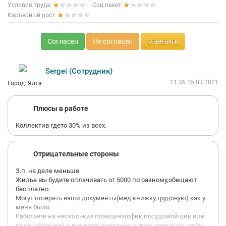
Условия труда:
Соц.пакет:
Карьерный рост:
Согласен
Не согласен
Ответить
Sergei (Сотрудник)
11:36 15.03.2021
Город: Ялта
Плюсы в работе
Коллектив гдето 30% из всех.
Отрицательные стороны
З.п. на деле меньше
Жилье вы будите оплачивать от 5000 по разному,обещают
бесплатно.
Могут потерять ваши документы(мед.книжку,трудовую) как у
меня было.
Работаете на нескольких позициях(офик,посудомойщик или
повар уборщик) и все надо идеально прямо идеально чтобы