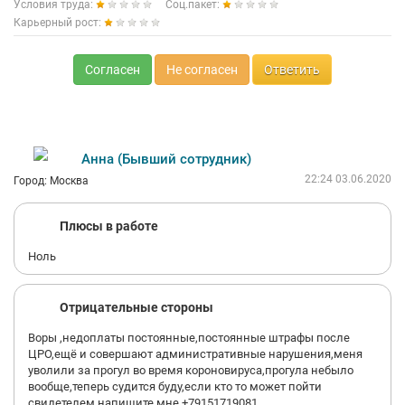
Условия труда:
Соц.пакет:
Карьерный рост:
Согласен
Не согласен
Ответить
Анна (Бывший сотрудник)
22:24 03.06.2020
Город: Москва
Плюсы в работе
Ноль
Отрицательные стороны
Воры ,недоплаты постоянные,постоянные штрафы после
ЦРО,ещё и совершают административные нарушения,меня
уволили за прогул во время короновируса,прогула небыло
вообще,теперь судится буду,если кто то может пойти
свидетелем напишите мне +79151719081