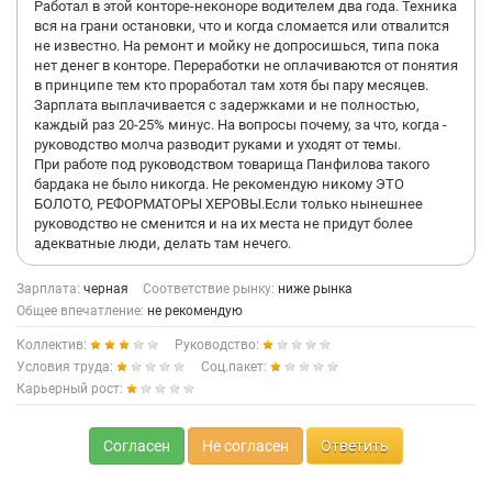
Работал в этой конторе-неконоре водителем два года. Техника
вся на грани остановки, что и когда сломается или отвалится
не известно. На ремонт и мойку не допросишься, типа пока
нет денег в конторе. Переработки не оплачиваются от понятия
в принципе тем кто проработал там хотя бы пару месяцев.
Зарплата выплачивается с задержками и не полностью,
каждый раз 20-25% минус. На вопросы почему, за что, когда -
руководство молча разводит руками и уходят от темы.
При работе под руководством товарища Панфилова такого
бардака не было никогда. Не рекомендую никому ЭТО
БОЛОТО, РЕФОРМАТОРЫ ХЕРОВЫ.Если только нынешнее
руководство не сменится и на их места не придут более
адекватные люди, делать там нечего.
Зарплата:
черная
Соответствие рынку:
ниже рынка
Общее впечатление:
не рекомендую
Коллектив:
Руководство:
Условия труда:
Соц.пакет:
Карьерный рост:
Согласен
Не согласен
Ответить