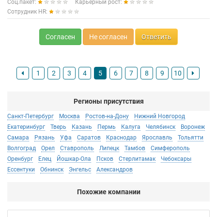
Соц.пакет:
Карьерный рост:
Сотрудник HR:
Согласен
Не согласен
Ответить
1
2
3
4
5
6
7
8
9
10
Регионы присутствия
Санкт-Петербург
Москва
Ростов-на-Дону
Нижний Новгород
Екатеринбург
Тверь
Казань
Пермь
Калуга
Челябинск
Воронеж
Самара
Рязань
Уфа
Саратов
Краснодар
Ярославль
Тольятти
Волгоград
Орел
Ставрополь
Липецк
Тамбов
Симферополь
Оренбург
Елец
Йошкар-Ола
Псков
Стерлитамак
Чебоксары
Ессентуки
Обнинск
Энгельс
Александров
Похожие компании
Ac