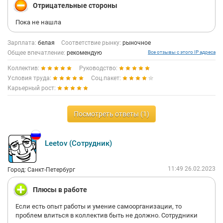
Кому подойдет эта работа: людям, у кого нет личной жизни и
Отрицательные стороны
интересов , кто раньше торговал на рынке, процесс продаж
здесь именно такой.
Пока не нашла
Обещание, что это бирюзовая компания и уважают и ценят
Зарплата:
белая
Соответствие рынку:
рыночное
людей, не относится к отделу продаж, возможно в других
Общее впечатление:
рекомендую
Все отзывы с этого IP адреса
отделах ситуация другая.
Коллектив:
Руководство:
Условия труда:
Соц.пакет:
Карьерный рост:
Посмотреть ответы (1)
Leetov (Сотрудник)
11:49 26.02.2023
Город: Санкт-Петербург
Плюсы в работе
Если есть опыт работы и умение самоорганизации, то
проблем влиться в коллектив быть не должно. Сотрудники