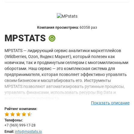
Компания просмотрена:
60358 раз
MPSTATS
MPSTATS — лидирующий сервис аналитики маркетплейсов
(Wildberries, Ozon, Яндекс Маркет), который полезен как
новичкам, так и продвинутым селлерам с многомиллионными
оборотами. Наш сервис — это комплексная система для
предпринимателя, которая позволяет эффективно управлять
своим бизнесом и масштабировать его. Инструменты
MPSTATS позволяют автоматизировать рутинные процессы,
управлять финансами, использовать ресурсы Big Data и
искусственного интеллекта.
Показать описание
Наши клиенты: Melon Fashion Group, Xiaomi, Finn Flare,
Рейтинг компании:
Спортмастер, Леруа Мерлен, Сбермаркет, Loreal, Mixit,
Henderson, ECCO и многие другие.
Телефоны:
+7 (969) 999-17-28
А еще мы:
Email:
info@mpstats.io