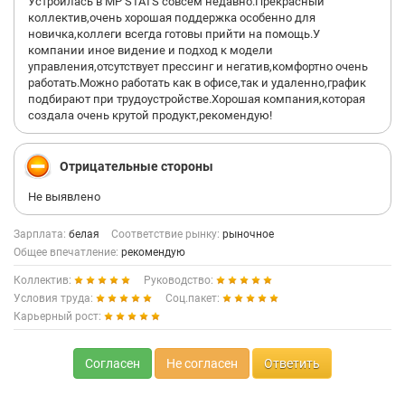
Устроилась в MP STATS совсем недавно.Прекрасный
коллектив,очень хорошая поддержка особенно для
новичка,коллеги всегда готовы прийти на помощь.У
компании иное видение и подход к модели
управления,отсутствует прессинг и негатив,комфортно очень
работать.Можно работать как в офисе,так и удаленно,график
подбирают при трудоустройстве.Хорошая компания,которая
создала очень крутой продукт,рекомендую!
Отрицательные стороны
Не выявлено
Зарплата:
белая
Соответствие рынку:
рыночное
Общее впечатление:
рекомендую
Коллектив:
Руководство:
Условия труда:
Соц.пакет:
Карьерный рост:
Согласен
Не согласен
Ответить