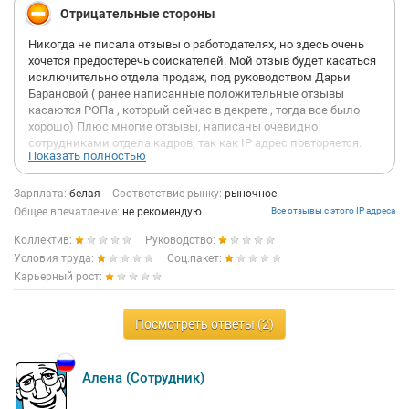
Отрицательные стороны
Никогда не писала отзывы о работодателях, но здесь очень
хочется предостеречь соискателей. Мой отзыв будет касаться
исключительно отдела продаж, под руководcтвом Дарьи
Барановой ( ранее написанные положительные отзывы
касаются РОПа , который сейчас в декрете , тогда все было
хорошо) Плюс многие отзывы, написаны очевидно
сотрудниками отдела кадров, так как IP адрес повторяется.
Показать полностью
1) Руководители отдела продаж, никогда не работали в IT, не
обладают должными знаниями и компетенциями, гнобят
Зарплата:
белая
Соответствие рынку:
рыночное
людей и пугают увольнениями- постоянная фраза" мы здесь
Общее впечатление:
не рекомендую
Все отзывы с этого IP адреса
никого не держим" , отсутсвует какая -либо помощь, при этом
Коллектив:
Руководство:
присутствует жесткий микроменеджмент. Вся ваша
активность в CRM отслеживается, все звонки и встречи
Условия труда:
Соц.пакет:
записываются, только с целью унизить или уволить.
Карьерный рост:
2) Клиенты, это В2С ( физлица, мечтающие стать
предпринимателями) в 95%, бОльшую часть крупных
клиентов ( 5%) отдают, тем кто давно работает , при этом план
Посмотреть ответы (2)
у вас с ними будет одинаковый
3) Ненормированный рабочий день - часто приходилось
Алена (Сотрудник)
работать по 12 часов в день + прошу обратить внимание, что
работать вы будете и в выходные, это не обязательное