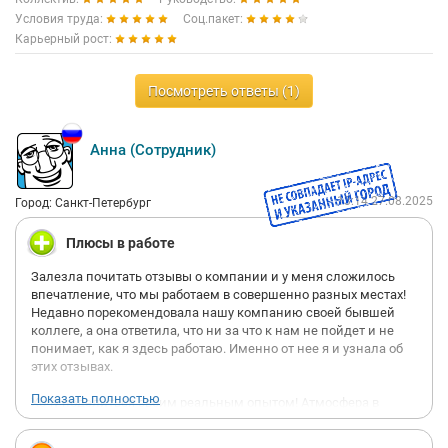
Условия труда:
Соц.пакет:
Карьерный рост:
Посмотреть ответы (1)
Анна (Сотрудник)
13:14 27.08.2025
Город: Санкт-Петербург
Плюсы в работе
Залезла почитать отзывы о компании и у меня сложилось
впечатление, что мы работаем в совершенно разных местах!
Недавно порекомендовала нашу компанию своей бывшей
коллеге, а она ответила, что ни за что к нам не пойдет и не
понимает, как я здесь работаю. Именно от нее я и узнала об
этих отзывах.
Показать полностью
Хочу поделиться своим реальным опытом! Атмосфера в
компании действительно классная. Да, руководитель не
гладит по голове, если план не выполняется или