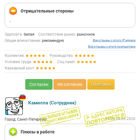
Отрицательные стороны
-
Зарплата:
белая
Соответствие рынку:
рыночное
Общее впечатление:
рекомендую
Все отзывы с этого IP адреса
Все отзывы с этого компьютера
Коллектив:
Руководство:
Условия труда:
Соц.пакет:
Карьерный рост:
Согласен
Не согласен
Ответить
Камилла (Сотрудник)
16:24 09.06.2026
Город: Санкт-Петербург
Плюсы в работе