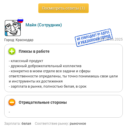
Плюсы
Посмотреть ответы (1)
Фиксированный оклад.
Зарплата приходила вовремя.
Майя (Сотрудник)
Итог
12:09 25.06.2025
Город: Краснодар
Компания не ценит сотрудников от слова совсем. Людей
много, а значит, расходный материал. «Тёплая база» - миф,
Плюсы в работе
планы невыполнимы, система мотивации меняется без
предупреждения, переработки и выходы в выходные
- классный продукт
навязывают через манипуляции. Руководство токсичное, а на
- дружный доброжелательный коллектив
собеседовании картину рисуют гораздо красивее, чем она
- конкретно в моем отделе все задачи и сферы
есть на самом деле.
ответственности определены, ты точно понимаешь свои цели
Если думаете идти сюда телемаркетологом, то лучше 100 раз
и инструменты их достижения
подумайте, потому что скорее всего просто потеряете время и
- зарплата в рынке, полностью белая, в срок
нервы)
Отрицательные стороны
-
Зарплата:
белая
Соответствие рынку:
рыночное