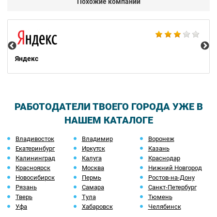
Похожие компании
Ac
Яндекс
РАБОТОДАТЕЛИ ТВОЕГО ГОРОДА УЖЕ В
НАШЕМ КАТАЛОГЕ
Владивосток
Владимир
Воронеж
Екатеринбург
Иркутск
Казань
Калининград
Калуга
Краснодар
Красноярск
Москва
Нижний Новгород
Новосибирск
Пермь
Ростов-на-Дону
Рязань
Самара
Санкт-Петербург
Тверь
Тула
Тюмень
Уфа
Хабаровск
Челябинск