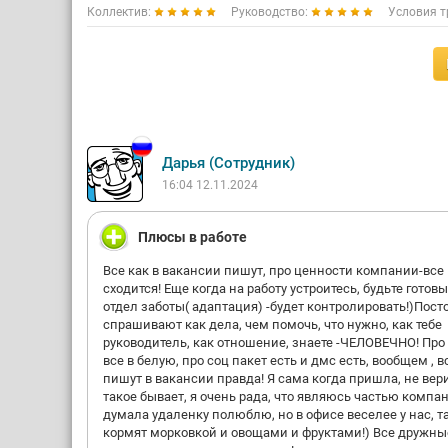
Коллектив:
Руководство:
Условия т
Дарья (Сотрудник)
16:04 12.11.2024
Плюсы в работе
Все как в вакансии пишут, про ценности компании-все
сходится! Еще когда на работу устроитесь, будьте готовы
отдел заботы( адаптация) -будет контролировать!)Пост
спрашивают как дела, чем помочь, что нужно, как тебе
руководитель, как отношение, знаете -ЧЕЛОВЕЧНО! Про
все в белую, про соц пакет есть и дмс есть, вообщем , в
пишут в вакансии правда! Я сама когда пришла, не вер
такое бывает, я очень рада, что являюсь частью компан
думала удаленку полюблю, но в офисе веселее у нас, т
кормят морковкой и овощами и фруктами!) Все дружны