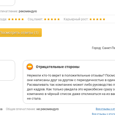
печатление:
рекомендую
руда:
Соц.пакет:
Карьерный рост:
Посмотреть ответы (1)
Город: Санкт-П
Отрицательные стороны
Неужели кто-то верит в положительные отзывы? Посм
они написаны друг за другом с периодичностью в один
Расхваливать так компанию может либо руководство л
дел кадров. Как только увидела это мракобесие сразу 
компанию в чёрный список даже откликаться на их в
не стала.
ка
Общее впечатление:
не рекомендую
Все отзывы с эт
Все отзывы с этог