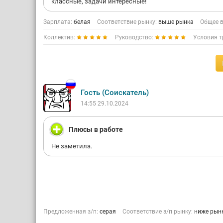
классные, задачи интересные!
Зарплата:
белая
Соответствие рынку:
выше рынка
Общее в
Коллектив:
Руководство:
Условия т
Гость (Соискатель)
14:55 29.10.2024
Плюсы в работе
Не заметила.
Предложенная з/п:
серая
Соответствие з/п рынку:
ниже рын