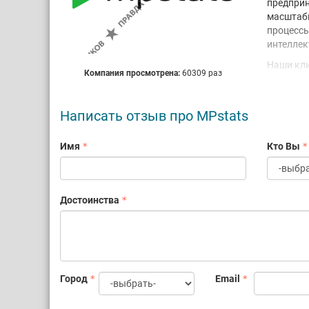
предприн
масштаби
процессы
интеллек
Наши клие
Компания просмотрена:
60309 раз
Сбермарке
А еще мы
Написать отзыв про MPstats
ре
IT
Имя
Кто Вы
оф
до
са
чт
Достоинства
Каждый д
лучших р
Город
Email