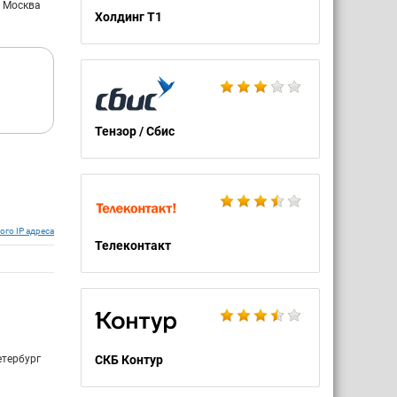
: Москва
Холдинг Т1
Тензор / Сбис
ого IP адреса
Телеконтакт
етербург
СКБ Контур