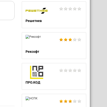
Решетнев
Рексофт
ПРО.КОД