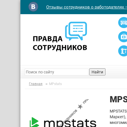
Отзывы сотрудников о работодателях 
Найти
Главная
MPstats
MPS
MPSTATS 
Маркет),
многомил