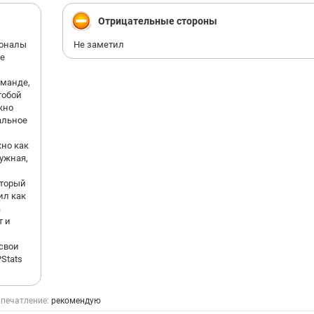
Отрицательные стороны
ионалы
Не заметил
ие
оманде,
тобой
жно
альное
но как
ружная,
оторый
ил как
а
т и
свои
Stats
печатление:
рекомендую