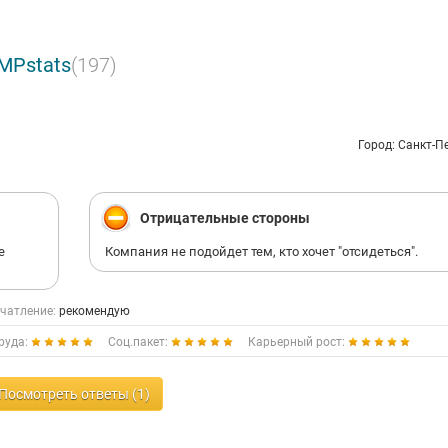
MPstats
(197)
Город: Санкт-П
Отрицательные стороны
е
Компания не подойдет тем, кто хочет "отсидеться".
чатление:
рекомендую
руда:
Соц.пакет:
Карьерный рост:
Посмотреть ответы (1)