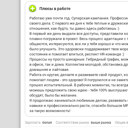
Плюсы в работе
Работаю уже почти год. Суперская кампания. Професс
своего дела. С первого же дня к тебе теплые и дружеск
отношения, как-будто, ты давно здесь работаешь :)
В первый же день выдали все доступы, представили к
плавно погружали в проект. Весь процесс адаптации с 
общаются, интересуются, все ли у тебя хорошо и что мо
было улучшить. Это здоровски поддерживает твое мор
состояние и помогает влиться, респект HR-команде :)
Процессы ну просто шикарные. Гибридный график, мож
в офисе, так и дома. Коллектив молодой, обстановка д
домашняя и лайтовая.
Работа оч крутая, делаете и развиваете свой продукт, к
помогает людям - это здорово! Я погрузился и не замет
прошел испытательный. В рабочих моментах, ты всегд
можешь предложить свою идею - тебя 100% выслушаю
обсудят, было бы желание.
Я продолжаю заниматься любимым делом, развивать 
навыки и профессионально расти, cпасибо большое MP
за такую возможность!
Зарплата:
белая
Соответствие рынку:
выше рынка
Общее в