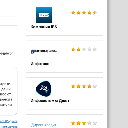
Компания IBS
етербург
Инфотэкс
отрите
 день!
ибо от
занесла
Инфосистемы Джет
акансии
ого IP адреса
о компьютера