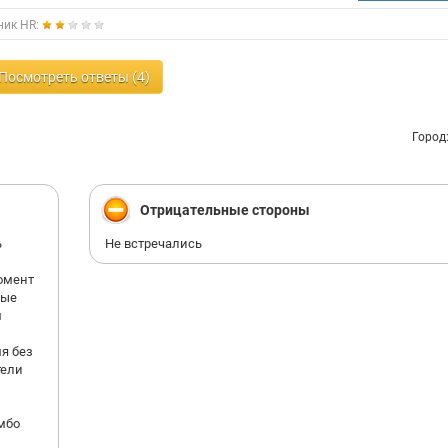
ник HR:
Посмотреть ответы (4)
Город
Отрицательные стороны
ь
Не встречались
момент
ные
м
я без
тели
омбо