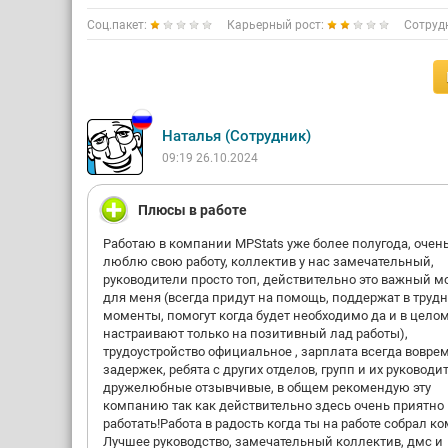
Соц.пакет:
Карьерный рост:
Сотруд
Наталья (Сотрудник)
09:19 26.10.2024
Плюсы в работе
Работаю в компании MPStats уже более полугода, очен
люблю свою работу, коллектив у нас замечательный,
руководители просто топ, действительно это важный 
для меня (всегда придут на помощь, поддержат в труд
моменты, помогут когда будет необходимо да и в цело
настраивают только на позитивный лад работы),
трудоустройство официальное , зарплата всегда воврем
задержек, ребята с других отделов, групп и их руководи
дружелюбные отзывчивые, в общем рекомендую эту
компанию так как действительно здесь очень приятно
работать!Работа в радость когда ты на работе собрал к
Лучшее руководство, замечательный коллектив, дмс и