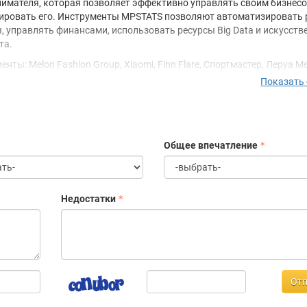
имателя, которая позволяет эффективно управлять своим бизнесо
ровать его. Инструменты MPSTATS позволяют автоматизировать
, управлять финансами, использовать ресурсы Big Data и искусств
та.
нты: Melon Fashion Group, Xiaomi, Finn Flare, Спортмастер, Леруа М
т, Loreal, Mixit, Henderson, ECCO и многие другие.
Показать
:
зиденты Сколково
 компания, имеющая аккредитацию в Минцифрах
Общее впечатление
ициально авторизованный сервис Wildberries
бавлены в реестр отечественного ПО
мое главное — команда крутых ребят с горящими глазами, влюбленн
о мы делаем!
Недостатки
ень мы работаем над созданием лучшего продукта для пользовате
абочих мест для сотрудников.
Отп