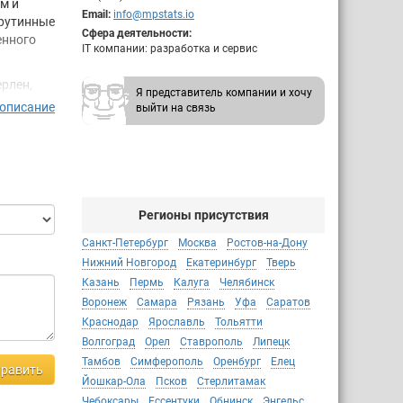
м и
Email:
info@mpstats.io
 рутинные
Сфера деятельности:
енного
IT компании: разработка и сервис
ерлен,
Я представитель компании и хочу
 описание
выйти на связь
Регионы присутствия
ые в то,
Санкт-Петербург
Москва
Ростов-на-Дону
Нижний Новгород
Екатеринбург
Тверь
лей и
Казань
Пермь
Калуга
Челябинск
Воронеж
Самара
Рязань
Уфа
Саратов
Краснодар
Ярославль
Тольятти
Волгоград
Орел
Ставрополь
Липецк
Тамбов
Симферополь
Оренбург
Елец
равить
Йошкар-Ола
Псков
Стерлитамак
Чебоксары
Ессентуки
Обнинск
Энгельс