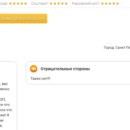
руда:
Соц.пакет:
Карьерный рост:
Посмотреть ответы (1)
Город: Санкт-П
Отрицательные стороны
Таких нет!!!
, вас
оянно
 ЗП,
се что
ила что
ии! Я
ам
е,